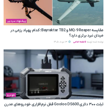
پیشنهاد سردبیر
مقایسه MQ-9 Reaper و Bayraktar TB2؛ کدام پهپاد رزمی در
میدان نبرد برتری دارد؟
نوشته شده توسط
فاطمه امامی
13 مرداد 1405
خودرو
تبلت ۳۰۰ دلاری Gooloo DS600 قفل نرم‌افزاری خودروهای مدرن