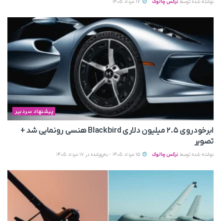
نوشته شده توسط
نرگس چالوک
17 مرداد 1405
پیشنهاد سردبیر
ابرخودروی ۲.۵ میلیون دلاری Blackbird هنسی رونمایی شد +
تصویر
نوشته شده توسط
نرگس چالوک
15 مرداد 1405 - به‌روزشده در 17 مرداد 1405