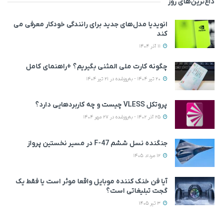
داغ‌ترین‌های روز
انویدیا مدل‌های جدید برای رانندگی خودکار معرفی می
کند
11 آذر 1404
چگونه کارت ملی المثنی بگیریم؟ +راهنمای کامل
20 تیر 1404 - به‌روزشده در 21 تیر 1404
پروتکل VLESS چیست و چه کاربردهایی دارد؟
25 آذر 1402 - به‌روزشده در 27 مهر 1404
جنگنده نسل ششم F-47 در مسیر نخستین پرواز
12 مرداد 1405
آیا فن خنک کننده موبایل واقعا موثر است یا فقط یک
گجت تبلیغاتی است؟
3 تیر 1405