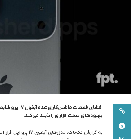
افشای قطعات ماشین‌کاری‌شده آیفون ۱۷ پرو شایعات مربوط به بازطراحی ماژول دوربین
بهبودهای سخت‌افزاری
را تأیید می‌کند.
به گزارش تک‌ناک، مدل