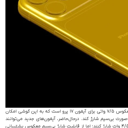
گفته می‌شود اپل در حال آزمایش شارژ بی‌سیم معکوس ۷/۵ واتی برای آیفون ۱۷ پرو است که به این گوشی امکان
ه‌صورت بی‌سیم شارژ کند. درحال‌حاضر، آیفون‌های جدید می‌توانند
ازطریق درگاه USB-C و ایرپادز و اپل واچ را با توان ۴/۵ وات شارژ کنند؛ اما از قابلیت شارژ بی‌سیم معکوس پشتیبانی