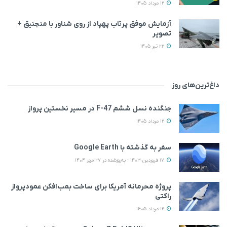
12 مرداد 1405
آزمایش موفق پرتاب پهپاد از روی شناور با منجنیق +
تصویر
22 تیر 1405
داغ‌ترین‌های روز
جنگنده نسل ششم F-47 در مسیر نخستین پرواز
12 مرداد 1405
سفر به گذشته با Google Earth
17 فروردین 1403 - به‌روزشده در 27 مهر 1404
پروژه محرمانه آمریکا برای ساخت بمب‌افکن عمودپرواز
راکتی
12 مرداد 1405