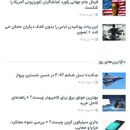
فینال جام جهانی رکورد تماشاگران تلویزیونی آمریکا را
شکست
1 مرداد 1405
این ربات پوشیدن لباس را بدون کمک دیگران ممکن می‌
کند + تصویر
27 تیر 1405
داغ‌ترین‌های روز
جنگنده نسل ششم F-47 در مسیر نخستین پرواز
12 مرداد 1405
بهترین موتور برق برای کامپیوتر چیست؟ + راهنمای
کامل خرید
13 مرداد 1405
باتری سیلیکون کربن چیست؟ + بررسی نحوه عملکرد،
مزایا و معایب