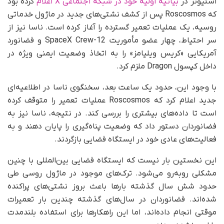
استیونز در
بیانیه اولیه خود در شبکه اجتماعی X اعلام
کرده بود
که Roscosmos پس از کشف نشتی‌های جدید در ماژول خدماتی
روسیه، یک عملیات تعمیر گسترده را آغاز کرده است. ناسا نیز از
سر احتیاط، چهار عضو مأموریت SpaceX Crew-12 و فضانورد
آمریکایی «کریس ویلیامز» را به اتخاذ وضعیت ایمنی ویژه در
داخل کپسول Dragon ملزم کرد.
با وجود این، حدود یک ساعت بعد، سخنگوی ناسا در اطلاعیه‌ای
جدید اعلام کرد که Roscosmos عملیات تعمیر را متوقف کرده
است تا داده‌های بیشتری را بررسی کند. در نتیجه، ناسا نیز به
فضانوردان دستور داد که وضعیت پناه‌گیری را پایان دهند و به
فعالیت‌های عادی خود در ایستگاه فضایی بازگردند.
این نخستین بار نیست که ایستگاه فضایی بین‌المللی با چنین
مشکلی روبه‌رو می‌شود. ترک‌های موجود در ماژول روسی طی
حدود شش سال گذشته بارها باعث بروز نشتی‌های پراکنده
شده‌اند. فضانوردان در سال‌های گذشته چندین بار تعمیرات
موقتی انجام داده‌اند، اما این راهکارها برای استفاده بلندمدت