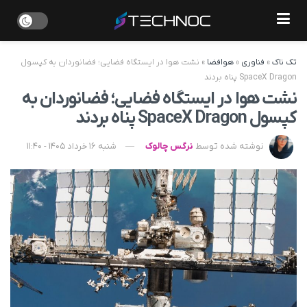
تک ناک
»
فناوری
»
هوافضا
»
نشت هوا در ایستگاه فضایی؛ فضانوردان به کپسول
SpaceX Dragon پناه بردند
نشت هوا در ایستگاه فضایی؛ فضانوردان به
کپسول SpaceX Dragon پناه بردند
نوشته شده توسط
نرگس چالوک
شنبه 16 خرداد 1405 - 11:40