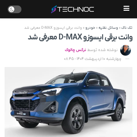
تک ناک
»
وسائل نقلیه
»
خودرو
»
وانت برقی ایسوزو D-MAX معرفی شد
وانت برقی ایسوزو D-MAX معرفی شد
نوشته شده توسط
نرگس چالوک
چهارشنبه 10 اردیبهشت 1404 - 08:45