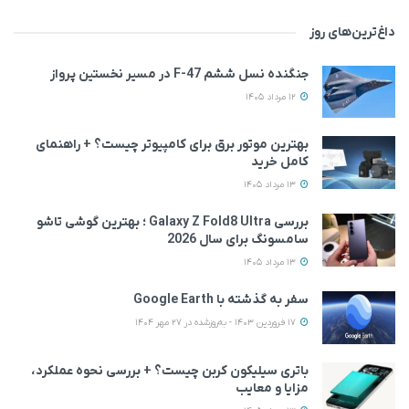
داغ‌ترین‌های روز
جنگنده نسل ششم F-47 در مسیر نخستین پرواز
12 مرداد 1405
بهترین موتور برق برای کامپیوتر چیست؟ + راهنمای
کامل خرید
13 مرداد 1405
بررسی Galaxy Z Fold8 Ultra ؛ بهترین گوشی تاشو
سامسونگ برای سال 2026
13 مرداد 1405
سفر به گذشته با Google Earth
17 فروردین 1403 - به‌روزشده در 27 مهر 1404
باتری سیلیکون کربن چیست؟ + بررسی نحوه عملکرد،
مزایا و معایب