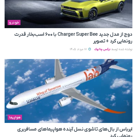
خودرو
دوج از مدل جدید Charger Super Bee با ۶۰۰ اسب‌بخار قدرت
رونمایی کرد + تصویر
نوشته شده توسط
نرگس چالوک
17 مرداد 1405
هواپیما
ایرباس از بال‌های تاشوی نسل آینده هواپیماهای مسافربری
رونمایی کرد