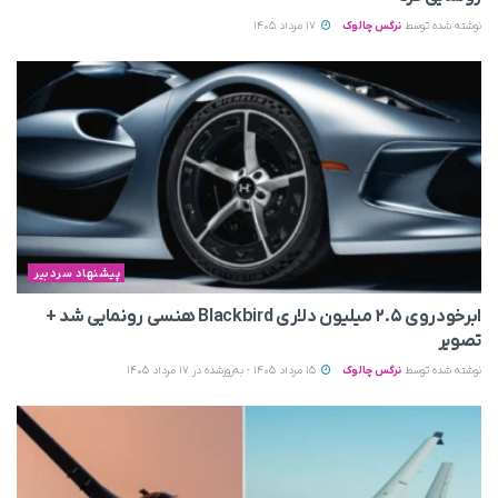
نوشته شده توسط
نرگس چالوک
17 مرداد 1405
پیشنهاد سردبیر
ابرخودروی ۲.۵ میلیون دلاری Blackbird هنسی رونمایی شد +
تصویر
نوشته شده توسط
نرگس چالوک
15 مرداد 1405 - به‌روزشده در 17 مرداد 1405