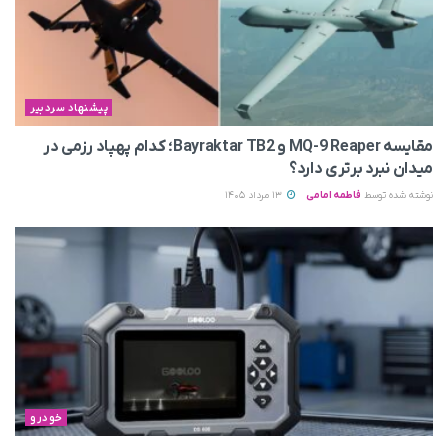
پیشنهاد سردبیر
مقایسه MQ-9 Reaper و Bayraktar TB2؛ کدام پهپاد رزمی در
میدان نبرد برتری دارد؟
نوشته شده توسط
فاطمه امامی
13 مرداد 1405
خودرو