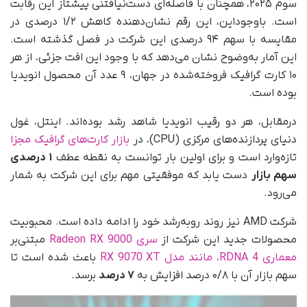
سوم ۲۰۲۵، همچنان با فاصله‌ای دست‌نیافتنی پیشتاز این رقابت
است. باوجوداین، این رقم نشان‌دهنده کاهش ۱/۲ درصدی در
مقایسه با سهم ۹۴ درصدی این شرکت در فصل گذشته است.
این آمار به‌وضوح نشان می‌دهد که با وجود این افت جزئی، از هر
۱۰ کارت گرافیک فروخته‌شده در جهان، ۹ عدد آن محصول انویدیا
بوده است.
درمقابل، هر دو رقیب انویدیا شاهد رشد بوده‌اند. اینتل، غول
دنیای پردازنده‌های مرکزی (CPU)، در
بازار کارت‌های گرافیک مجزا
تازه‌وارد است و برای اولین بار توانست به نقطه عطف
۱ درصدی
سهم بازار
دست یابد که موفقیتی مهم برای این شرکت به شمار
می‌رود.
شرکت AMD نیز روند رو‌به‌رشد خود را ادامه داده است. محبوبیت
محصولات جدید این شرکت از
سری Radeon RX 9000
مبتنی‌بر
معماری RDNA 4، مانند مدل RX 9070 XT
باعث شده است تا
سهم بازار آن با ۰/۸ درصد افزایش به
۷ درصد
برسد.