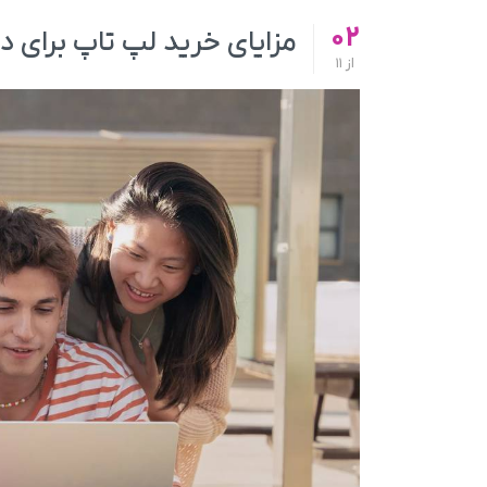
02
مزایای خرید لپ تاپ برای د
از
11