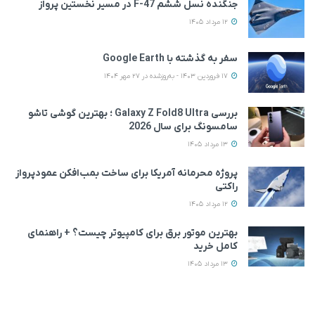
جنگنده نسل ششم F-47 در مسیر نخستین پرواز
12 مرداد 1405
سفر به گذشته با Google Earth
17 فروردین 1403 - به‌روزشده در 27 مهر 1404
بررسی Galaxy Z Fold8 Ultra ؛ بهترین گوشی تاشو
سامسونگ برای سال 2026
13 مرداد 1405
پروژه محرمانه آمریکا برای ساخت بمب‌افکن عمودپرواز
راکتی
12 مرداد 1405
بهترین موتور برق برای کامپیوتر چیست؟ + راهنمای
کامل خرید
13 مرداد 1405