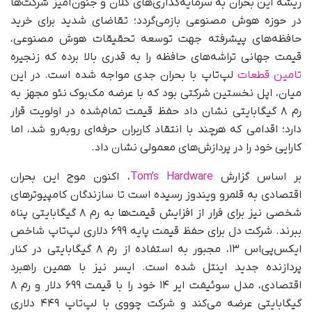
ریشه این بحران به سرمایه‌گذاری‌های کلان و جنون‌آمیز شرکت‌ها
در حوزه هوش مصنوعی بازمی‌گردد؛ تقاضای شدید برای خرید
حافظه‌های پیشرفته جهت توسعه تحقیقات هوش مصنوعی،
قیمت جهانی تراشه‌های حافظه را به قدری بالا برده که زنجیره
تامین قطعات
لپ‌تاپ با بحران جدی مواجه شده است. در این
میان، اپل نخستین شرکتی بود که با عرضه مک‌بوک نئو مجهز به
رم ۸ گیگابایتی نشان داد حفظ قیمت تمام‌شده در اولویت قرار
دارد؛ اقدامی که هرچند با انتقاد کاربران حرفه‌ای روبه‌رو شد، اما
کارایی خود را در پردازش‌های معمولی نشان داد.
بر اساس گزارش
Tom’s Hardware
، اکنون موج این بحران
اقتصادی به قلمرو ویندوز رسیده است تا سازندگان کامپیوترهای
شخصی نیز برای فرار از افزایش قیمت‌ها به رم ۸ گیگابایتی پناه
ببرند. شرکت دل برای حفظ قیمت پایه ۶۹۹ دلاری لپ‌تاپ شاخص
ایکس‌پی‌اس ۱۳، مجبور به استفاده از رم ۸ گیگابایتی در کنار
پردازنده جدید اینتل شده است. ایسر نیز با همین راهبرد
اقتصادی، مدل سوئیفت ایر ۱۴ خود را با قیمت ۶۹۹ دلار و رم ۸
گیگابایتی عرضه می‌کند و شرکت چووی با لپ‌تاپ ۴۴۹ دلاری