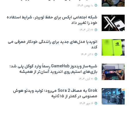
10 بهمن 1404
شبکه اجتماعی ایکس برای حفظ توییتر، شرایط استفاده
خود را تغییر داد
26 آذر 1404
انویدیا مدل‌های جدید برای رانندگی خودکار معرفی می
کند
11 آذر 1404
شبیه‌ساز ویندوز GameHub رسماً وارد گوگل پلی شد؛
بازی‌های استیم روی اندروید آسان‌تر از همیشه
21 آبان 1404
Grok به مصاف Sora 2 می‌رود؛ تولید ویدئو هوش
مصنوعی در کمتر از ۱۵ ثانیه
16 مهر 1404