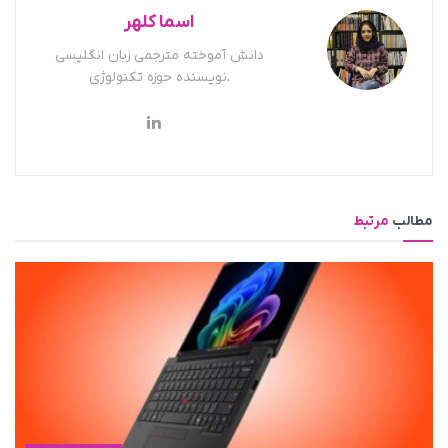
اسما کلهر
دانش آموخته مترجمی زبان انگلیسی
،نویسنده حوزه تکنولوژی
مطالب
مرتبط