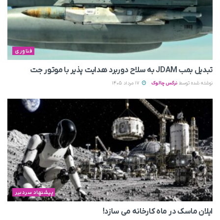
فناوری
تبدیل بمب JDAM به سلاح دوربرد هدایت پذیر با موتور جت
نوشته شده توسط
نرگس چالوک
17 مرداد 1405
پیشنهاد سردبیر
ایلان ماسک در ماه کارخانه می سازد!