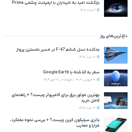
بازگشت امید به نابینایان با ایمپلنت چشمی Prima
4 مرداد 1405
داغ‌ترین‌های روز
جنگنده نسل ششم F-47 در مسیر نخستین پرواز
12 مرداد 1405
سفر به گذشته با Google Earth
17 فروردین 1403 - به‌روزشده در 27 مهر 1404
بهترین موتور برق برای کامپیوتر چیست؟ + راهنمای
کامل خرید
13 مرداد 1405
باتری سیلیکون کربن چیست؟ + بررسی نحوه عملکرد،
مزایا و معایب