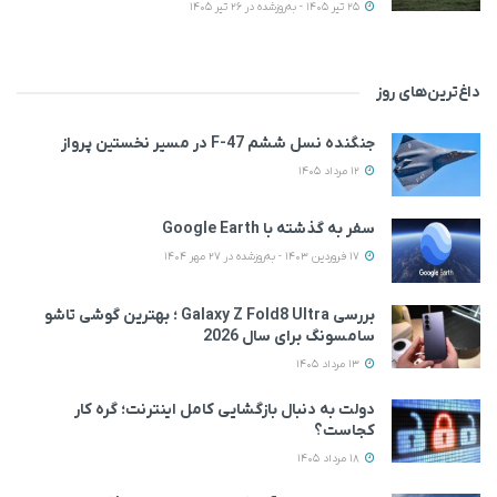
25 تیر 1405 - به‌روزشده در 26 تیر 1405
داغ‌ترین‌های روز
جنگنده نسل ششم F-47 در مسیر نخستین پرواز
12 مرداد 1405
سفر به گذشته با Google Earth
17 فروردین 1403 - به‌روزشده در 27 مهر 1404
بررسی Galaxy Z Fold8 Ultra ؛ بهترین گوشی تاشو
سامسونگ برای سال 2026
13 مرداد 1405
دولت به دنبال بازگشایی کامل اینترنت؛ گره کار
کجاست؟
18 مرداد 1405