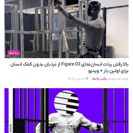
رباتیک
بالا رفتن ربات انسان‌نمای Figure 03 از نردبان بدون کمک انسان
برای اولین بار + ویدیو
نوشته شده توسط
نرگس چالوک
18 مرداد 1405