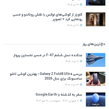
31 تیر 1405
کاویار از گوشی‌های لوکس با نقش رونالدو و مسی
رونمایی کرد + تصویر
27 تیر 1405
داغ‌ترین‌های روز
جنگنده نسل ششم F-47 در مسیر نخستین پرواز
12 مرداد 1405
بررسی Galaxy Z Fold8 Ultra ؛ بهترین گوشی تاشو
سامسونگ برای سال 2026
13 مرداد 1405
سفر به گذشته با Google Earth
17 فروردین 1403 - به‌روزشده در 27 مهر 1404