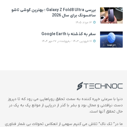
بررسی Galaxy Z Fold8 Ultra ؛ بهترین گوشی تاشو
سامسونگ برای سال 2026
13 مرداد 1405
سفر به گذشته با Google Earth
17 فروردین 1403 - به‌روزشده در 27 مهر 1404
دنیا با سرعتی خیره کننده به سمت تحقق رویاهایی می رود که تا دیروز
دست نیافتنی و محال بود و بشر با گذر از دریایی از موانع یک به یک در
حال تحقق آنها است.
ما در” تک ناک” تلاش می کنیم سهمی از انعکاس تحولات بی شمار فناوری