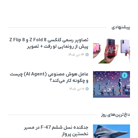
پیشنهادی
تصاویر رسمی گلکسی Z Fold 8 و Z Flip 8
پیش از رونمایی لو رفت + تصویر
24 تیر 1405
عامل هوش مصنوعی (AI Agent) چیست
و چگونه کار می‌کند؟
19 تیر 1405
داغ‌ترین‌های روز
جنگنده نسل ششم F-47 در مسیر
نخستین پرواز