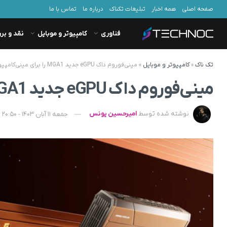
صفحه اصلی
همه اخبار
تبلیغات تکناک
درباره ما
تماس با ما
فناوری
کامپیوتر و موبایل
نقد و بر
تک ناک
»
کامپیوتر و موبایل
»
مینی‌فوروم داک eGPU جدید MGA1 را برای مینی‌کامپیوترها عرضه کرد
مینی‌فوروم داک eGPU جدید MGA1 را برای مینی‌کامپیوترها عرضه کرد
نوشته شده توسط
امیرحسین یونس
جمعه 11 آبان 1403 - 20:50