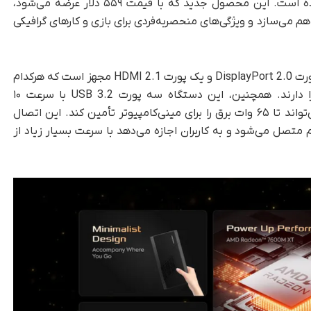
گرافیک AMD Radeon RX 7600M XT رونمایی کرده است. این محصول جدید که با قیمت ۵۵۹ دلار عرضه می‌شود،
راهم می‌سازد و ویژگی‌های منحصربه‌فردی برای بازی و کارهای گرافیکی
که داک MGA1 eGPU به دو پورت DisplayPort 2.0 و یک پورت HDMI 2.1 مجهز است که هر‌کدام
توانایی ارائه کیفیت تصویر 8K با نرخ ۶۰ هرتز را دارند. همچنین، این دستگاه سه پورت USB 3.2 با سرعت ۱۰
گیگابیت‌بر‌ثانیه و یک پورت USB-C 3.1 دارد که می‌تواند تا ۶۵ وات برق را برای مینی‌کامپیوتر تأمین کند. این اتصال
OCuLink 4i (PCIe 4.) به سیستم متصل می‌شود و به کاربران اجازه می‌دهد با سرعت بسیار زیاد از