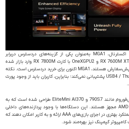
با توجه به رقابت در بازار داک‌های کارت گرافیک اکسترنال، MGA1 به‌عنوان یکی از گزینه‌های دردسترس دربرابر
دستگاه‌هایی نظیر Ayaneo AG01 با کارت گرافیک RX 7600M XT و OneXGPU2 با کارت RX 7800M وارد بازار شده
است. بااین‌حال، بر‌خلاف رقبا که همچنان در مرحله پیش‌سفارش هستند، MGA1 اکنون برای خرید دردسترس است. نکته
مهم دیگر آن است که MGA1 از اتصال USB4 / Thunderbolt 4 پشتیبانی نمی‌کند؛ بنابراین، کاربران باید از وجود پورت
داک MGA1 به‌خصوص برای مینی‌کامپیوترهای مینی‌فوروم مانند 790S7 و EliteMini AI370 طراحی شده است که به
پردازنده‌های گرافیکی داخلی AMD Ryzen AI 9 HX 370 مجهز هستند. این دستگاه‌ها با وجود پردازنده‌های داخلی
نسبتاً قدرتمند، به کمک RX 7600M XT می‌توانند عملکرد بهتری در اجرای بازی‌های AAA ارائه و به کاربر امکان دهند که
 کامپیوتر گیمینگ نیز بهره‌مند شود.