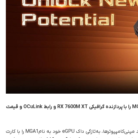
شرکت مینی‌فوروم داک استیشن eGPU جدید MGA1 را با پردازنده گرافیکی RX 7600M XT و رابط OCuLink و قیمت
به گزارش تک‌ناک، مینی‌فوروم، برند معروف در تولید مینی‌کامپیوترها، به‌تازگی داک eGPU خود به نامMGA1 را با کارت