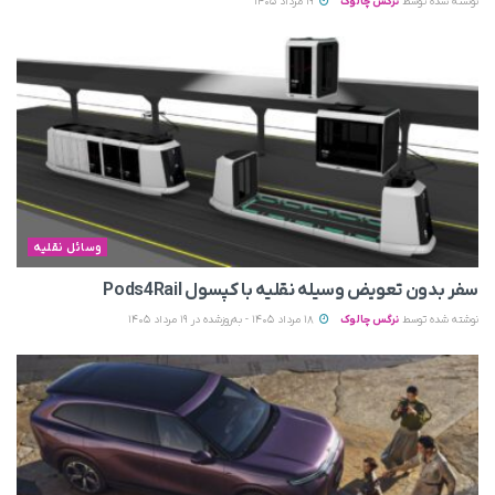
نوشته شده توسط
نرگس چالوک
19 مرداد 1405
وسائل نقلیه
سفر بدون تعویض وسیله نقلیه با کپسول Pods4Rail
نوشته شده توسط
نرگس چالوک
18 مرداد 1405 - به‌روزشده در 19 مرداد 1405