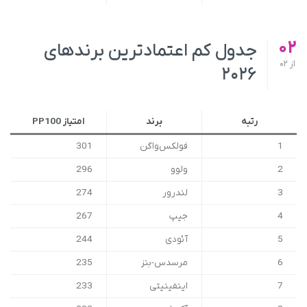
02
جدول کم اعتمادترین برندهای
از
02
۲۰۲۶
رتبه
برند
امتیاز PP100
1
فولکس‌واگن
301
2
ولوو
296
3
لندرور
274
4
جیپ
267
5
آئودی
244
6
مرسدس-بنز
235
7
اینفینیتی
233