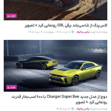
خودرو
اکس‌پنگ از شاسی‌بلند برقی G9L رونمایی کرد + تصویر
نوشته شده توسط
نرگس چالوک
18 مرداد 1405 - به‌روزشده در 19 مرداد 1405
خودرو
دوج از مدل جدید Charger Super Bee با ۶۰۰ اسب‌بخار قدرت
رونمایی کرد + تصویر
نوشته شده توسط
نرگس چالوک
17 مرداد 1405