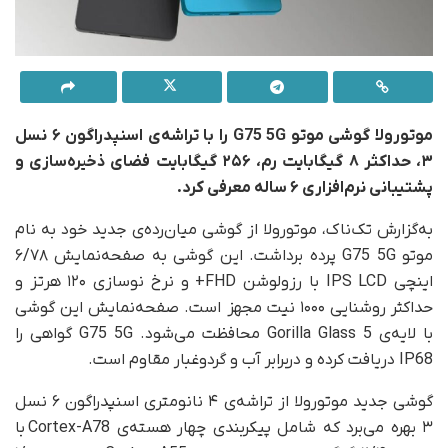
موتورولا گوشی موتو G75 5G را با تراشه‌ی اسنپدراگون ۶ نسل
۳، حداکثر ۸ گیگابایت رم، ۲۵۶ گیگابایت فضای ذخیره‌سازی و
پشتیبانی نرم‌افزاری ۶ ساله معرفی کرد.
به‌گزارش تک‌ناک، موتورولا از گوشی میان‌رده‌ی جدید خود به نام
موتو G75 5G پرده برداشت. این گوشی به صفحه‌نمایش ۶/۷۸
اینچی IPS LCD با رزولوشن FHD+ و نرخ نوسازی ۱۲۰ هرتز و
حداکثر روشنایی ۱۰۰۰ نیت مجهز است. صفحه‌نمایش این گوشی
با لایه‌ی Gorilla Glass 5 محافظت می‌شود. G75 5G گواهی را
IP68 دریافت کرده و دربرابر آب و گردوغبار مقاوم است.
گوشی جدید موتورولا از تراشه‌ی ۴ نانومتری اسنپدراگون ۶ نسل
۳ بهره می‌برد که شامل پیکربندی چهار هسته‌ی Cortex-A78 با