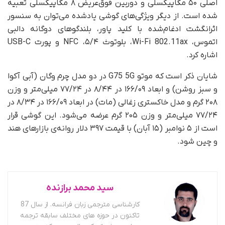
اصلی ۵۰ مگاپیکسلی و دوربین فوق‌عریض ۸ مگاپیکسلی تعبیه
شده است. از دیگر ویژگی‌های گوشی یادشده می‌توان به سنسور
اثر‌انگشت ادغام‌شده با کلید پاور، بلندگوهای دوگانه دالبی
اتموس، Wi-Fi 802.11ax، بلوتوث ۵/۴، NFC و پورت USB-C
اشاره کرد.
شایان ذکر است که موتو G75 5G در دو مدل چرم وگان (آبی آکوا
و سبز روشن) و ابعاد ۱۶۶/۰۹ در ۸/۴۴ در ۷۷/۲۴ میلی‌متر و وزن
۲۰۸ گرم و مدل خاکستری زغالی (مات) در ابعاد ۱۶۶/۰۹ در ۸/۳۴ در
۷۷/۲۴ میلی‌متر و وزن ۲۰۵ گرم عرضه می‌شود. این گوشی قرار
است از ۵ نوامبر (۱۵ آبان) با قیمت ۳۹۷ دلار روانه‌ی بازارهای هند
و چین شود.
سید محمد برازنده
کارشناسی مترجمی زبان فرانسه. از سال 87
تاکنون در حوزه های مختلف سابقه ترجمه