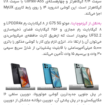
سرعت ۲/۴ گیگاهرتز و چهارهسته‌ی Cortex-A55 با سرعت ۱/۸
گیگاهرتز است. این گوشی اندروید ۱۴ را روی رابط کاربری MyUX
اجرا می‌کند.
به‌نقل از گیزموچاینا
، موتو G75 5G از ۸ گیگابایت رم LPDDR4x و
۸ گیگابایت رم مجازی و ۲۵۶ گیگابایت فضای ذخیره‌سازی
UFS2.2 برخوردار است که از‌طریق کارت حافظه‌ی میکرواس‌دی
می‌توان آن را ارتقا داد. انرژی لازم برای کار با گوشی مذکور را باتری
۵,۰۰۰ میلی‌آمپرساعتی با قابلیت پشتیبانی از شارژ سریع سیمی
۳۰ وات و بی‌سیم ۱۵ وات تأمین می‌کند.
در پنل جلویی جدیدترین گوشی موتورولا، دوربین سلفی ۱۶
مگاپیکسلی و در پنل پشتی آن، دوربین دوگانه متشکل از دوربین