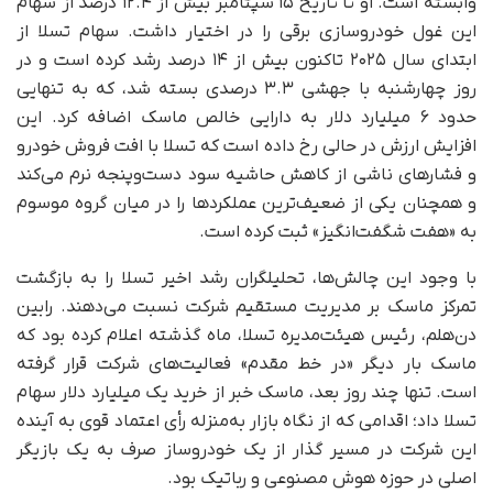
وابسته است. او تا تاریخ ۱۵ سپتامبر بیش از ۱۲.۴ درصد از سهام
این غول خودروسازی برقی را در اختیار داشت. سهام تسلا از
ابتدای سال ۲۰۲۵ تاکنون بیش از ۱۴ درصد رشد کرده است و در
روز چهارشنبه با جهشی ۳.۳ درصدی بسته شد، که به‌ تنهایی
حدود ۶ میلیارد دلار به دارایی خالص ماسک اضافه کرد. این
افزایش ارزش در حالی رخ داده است که تسلا با افت فروش خودرو
و فشارهای ناشی از کاهش حاشیه سود دست‌وپنجه نرم می‌کند
و همچنان یکی از ضعیف‌ترین عملکردها را در میان گروه موسوم
به «هفت شگفت‌انگیز» ثبت کرده است.
با وجود این چالش‌ها، تحلیلگران رشد اخیر تسلا را به بازگشت
تمرکز ماسک بر مدیریت مستقیم شرکت نسبت می‌دهند. رابین
دن‌هلم، رئیس هیئت‌مدیره تسلا، ماه گذشته اعلام کرده بود که
ماسک بار دیگر «در خط مقدم» فعالیت‌های شرکت قرار گرفته
است. تنها چند روز بعد، ماسک خبر از خرید یک میلیارد دلار سهام
تسلا داد؛ اقدامی که از نگاه بازار به‌منزله رأی اعتماد قوی به آینده
این شرکت در مسیر گذار از یک خودروساز صرف به یک بازیگر
اصلی در حوزه هوش مصنوعی و رباتیک بود.