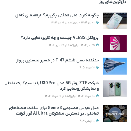
داغ‌ترین‌های روز
چگونه کارت ملی المثنی بگیریم؟ +راهنمای کامل
20 تیر 1404 - به‌روزشده در 21 تیر 1404
پروتکل VLESS چیست و چه کاربردهایی دارد؟
25 آذر 1402 - به‌روزشده در 27 مهر 1404
جنگنده نسل ششم F-47 در مسیر نخستین پرواز
12 مرداد 1405
شرکت ZTE روتر 5G مدل U30 Pro را با سیم‌کارت داخلی
و نمایشگر رونمایی کرد
20 مرداد 1404 - به‌روزشده در 21 مرداد 1404
مدل هوش مصنوعی Genie 3 برای ساخت محیط‌های
تعاملی، در دسترس مشترکان AI Ultra قرار گرفت
10 بهمن 1404