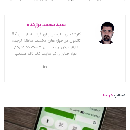
سید محمد برازنده
کارشناسی مترجمی زبان فرانسه. از سال 87
تاکنون در حوزه های مختلف سابقه ترجمه
دارم. بیش از یک سال هست که مترجم
حوزه فناوری تو سایت تک ناک هستم.
مطالب
مرتبط