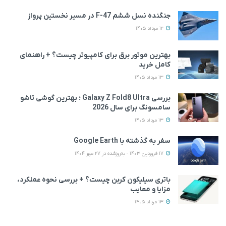
جنگنده نسل ششم F-47 در مسیر نخستین پرواز
12 مرداد 1405
بهترین موتور برق برای کامپیوتر چیست؟ + راهنمای
کامل خرید
13 مرداد 1405
بررسی Galaxy Z Fold8 Ultra ؛ بهترین گوشی تاشو
سامسونگ برای سال 2026
13 مرداد 1405
سفر به گذشته با Google Earth
17 فروردین 1403 - به‌روزشده در 27 مهر 1404
باتری سیلیکون کربن چیست؟ + بررسی نحوه عملکرد،
مزایا و معایب
13 مرداد 1405