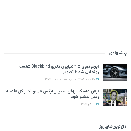
پیشنهادی
ابرخودروی ۲.۵ میلیون دلاری Blackbird هنسی
رونمایی شد + تصویر
15 مرداد 1405 - به‌روزشده در 17 مرداد 1405
ایلان ماسک: ارزش اسپیس‌ایکس می‌تواند از کل اقتصاد
زمین بیشتر شود
20 تیر 1405
داغ‌ترین‌های روز