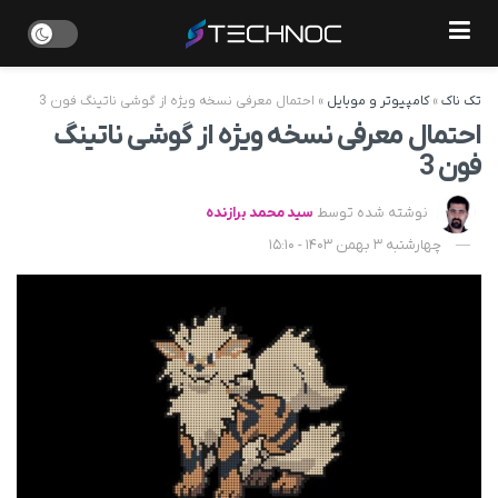
تک ناک
»
کامپیوتر و موبایل
»
احتمال معرفی نسخه ویژه از گوشی ناتینگ فون 3
احتمال معرفی نسخه ویژه از گوشی ناتینگ
فون 3
نوشته شده توسط
سید محمد برازنده
چهارشنبه 3 بهمن 1403 - 15:10