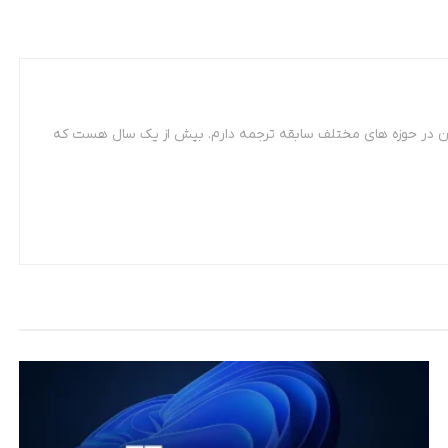
 مترجمی زبان فرانسه. از سال 87 تاکنون در حوزه های مختلف سابقه ترجمه دارم. بیش از یک سال هست که