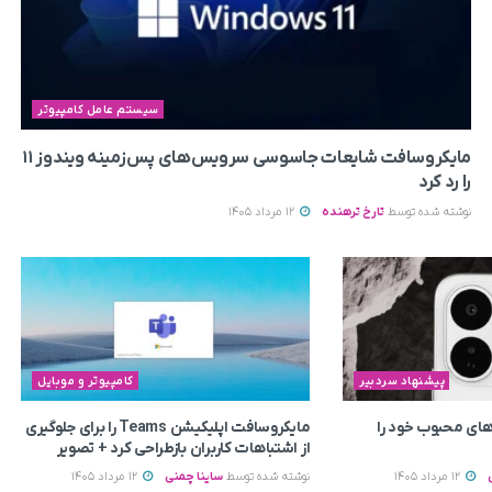
سیستم عامل کامپیوتر
مایکروسافت شایعات جاسوسی سرویس‌های پس‌زمینه ویندوز ۱۱
را رد کرد
نوشته شده توسط
تارخ ترهنده
12 مرداد 1405
پیشنهاد سردبیر
کامپیوتر و موبایل
ای محبوب خود را
مایکروسافت اپلیکیشن Teams را برای جلوگیری
از اشتباهات کاربران بازطراحی کرد + تصویر
12 مرداد 1405
نوشته شده توسط
ساینا چمنی
12 مرداد 1405