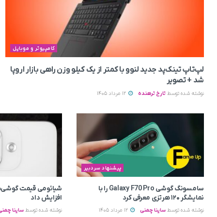
کامپیوتر و موبایل
لپ‌تاپ تینک‌پد جدید لنوو با کمتر از یک کیلو وزن راهی بازار اروپا
شد + تصویر
نوشته شده توسط
تارخ ترهنده
12 مرداد 1405
پیشنهاد سردبیر
سامسونگ گوشی Galaxy F70 Pro را با
شیائومی قیمت گوشی‌ه
نمایشگر ۱۲۰ هرتزی معرفی کرد
افزایش داد
نوشته شده توسط
ساینا چمنی
12 مرداد 1405
نوشته شده توسط
ساینا چمنی