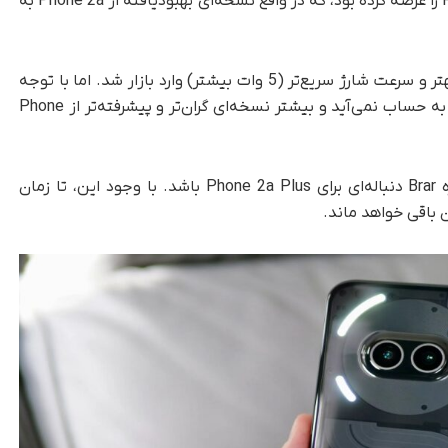
شرکت Nothing پیش‌تر مدلی به نام Phone 2a Plus را عرضه کرده بود، که در واقع نسخه‌ای بهبودیافته از Phone 2a به
این مدل با پردازنده‌ای کمی قوی‌تر، دوربین سلفی بهتر و سرعت شارژ سریع‌تر (5 وات بیشتر) وارد بازار شد. اما با توجه
به بهبودهای جزئی، مدل 2a Plus یک گوشی جدید به حساب نمی‌آید و بیشتر نسخه‌ای گران‌تر و پیشرفته‌تر از Phone
این احتمال وجود دارد که دستگاه سوم مورد اشاره Brar دنباله‌ای برای Phone 2a Plus باشد. با وجود این، تا زمان
باقی خواهد ماند.