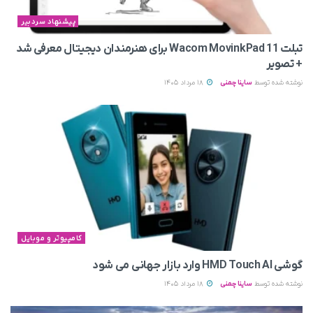
پیشنهاد سردبیر
تبلت Wacom MovinkPad 11 برای هنرمندان دیجیتال معرفی شد
+ تصویر
نوشته شده توسط
ساینا چمنی
18 مرداد 1405
کامپیوتر و موبایل
گوشی HMD Touch AI وارد بازار جهانی می‌ شود
نوشته شده توسط
ساینا چمنی
18 مرداد 1405