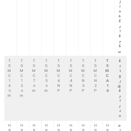
ز
ن
د
ه
گ
ر
ا
ف
ی
ک
ی
ف
T
T
T
T
T
T
T
T
T
ن
S
S
S
S
S
S
S
S
S
ا
M
M
M
M
M
M
M
M
M
و
C
C
C
C
C
C
C
C
C
ر
A
N
N
4
4
5
7
1
1
ی
1
2
3
N
N
n
n
2
6
ف
6
P
P
P
P
m
m
n
n
ر
m
m
ا
ی
ن
د
ح
H
H
H
H
H
H
H
H
H
ا
B
B
B
B
B
B
B
B
B