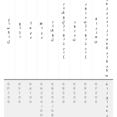
م
ر
ب
ز
و
ل
پ
ب
ک‌
ر
ی
و
ف
پ
د
ن
ر
ل
ب
ا
ه
آ
و
ا
ا
(
و
(
ل
ی
ا
م
ل
س
ز
ا
ب
ا
ک‌
ن
پ
پ
ت
ک
ن
و
ی
و
و
م
ر
ر
ا
ا
د
ل
ن
ل
ل
ن
ل
ه
ت
ت
گ
ر
ر
ر
ا
ا
ا
)
)
ف
ی
ک
ی
خ
G
G
G
G
G
G
G
G
G
ا
F
R
R
B
B
H
A
V
P
ن
2
3
2
3
2
2
1
1
1
و
0
0
0
0
0
0
0
0
0
ا
0
0
0
0
0
0
0
0
0
د
/
/
ه
G
G
پ
B
H