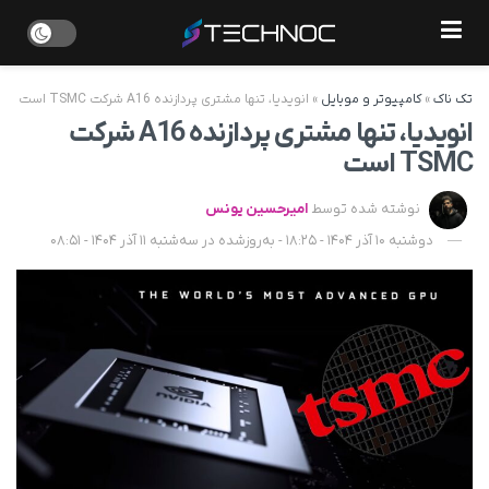
تک ناک
»
کامپیوتر و موبایل
»
انویدیا، تنها مشتری پردازنده A16 شرکت TSMC است
انویدیا، تنها مشتری پردازنده A16 شرکت
TSMC است
نوشته شده توسط
امیرحسین یونس
دوشنبه 10 آذر 1404 - 18:25 - به‌روزشده در سه‌شنبه 11 آذر 1404 - 08:51