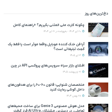
داغ‌ترین‌های روز
چگونه کارت ملی المثنی بگیریم؟ +راهنمای کامل
20 تیر 1404 - به‌روزشده در 21 تیر 1404
آیا فن خنک کننده موبایل واقعا موثر است یا فقط یک
گجت تبلیغاتی است؟
3 تیر 1405
افشای بازار سیاه سرویس‌های پروکسی API در چین
21 اردیبهشت 1405
متخصصان شنوایی: قانون ۶۰-۶۰ را برای هدفون‌های
داخل گوشی رعایت کنید
28 بهمن 1404
مدل هوش مصنوعی Genie 3 برای ساخت محیط‌های
تعاملی، در دسترس مشترکان AI Ultra قرار گرفت