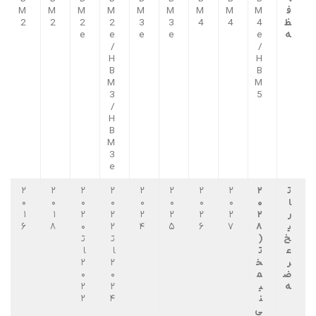
ف
M
M
M
M
M
M
M
M
M
ظ
4
4
4
3
3
2
2
2
2
ه
e
e
e
e
e
/
/
H
H
B
B
M
M
3
5
/
H
B
M
3
e
ت
۲
۲
۲
۲
۲
۲
۲
۲
۲
ا
۰
۰
۰
۰
۰
۰
۰
۰
۰
ر
۲
۲
۲
۲
۲
۲
۲
۱
۱
ی
۸
۷
۶
۵
۴
۲
۰
۸
۶
خ
(
ت
ت
ع
ت
ا
ا
ر
خ
۲
۲
ض
م
۰
۰
ه
ی
۲
۲
ن
۴
۲
ی