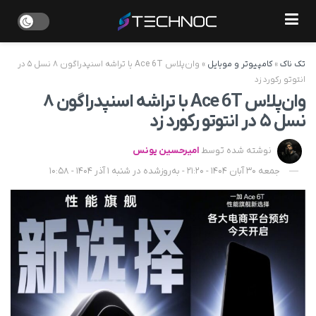
تک ناک
»
کامپیوتر و موبایل
»
وان‌پلاس Ace 6T با تراشه اسنپدراگون ۸ نسل ۵ در
انتوتو رکورد زد
وان‌پلاس Ace 6T با تراشه اسنپدراگون ۸
نسل ۵ در انتوتو رکورد زد
نوشته شده توسط
امیرحسین یونس
جمعه 30 آبان 1404 - 21:20 - به‌روزشده در شنبه 1 آذر 1404 - 10:58