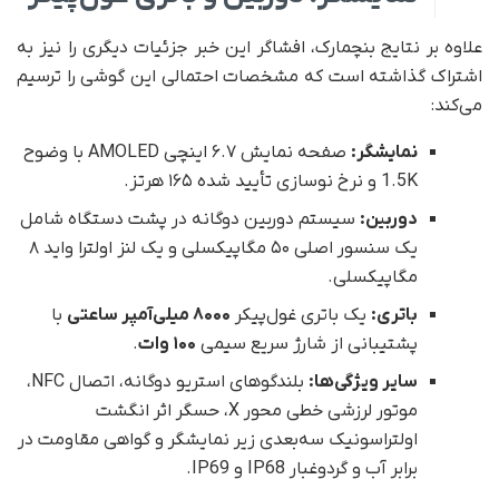
علاوه بر نتایج بنچمارک، افشاگر این خبر جزئیات دیگری را نیز به
اشتراک گذاشته است که مشخصات احتمالی این گوشی را ترسیم
می‌کند:
نمایشگر:
صفحه نمایش ۶.۷ اینچی AMOLED با وضوح
1.5K و نرخ نوسازی تأیید شده ۱۶۵ هرتز.
دوربین:
سیستم دوربین دوگانه در پشت دستگاه شامل
یک سنسور اصلی ۵۰ مگاپیکسلی و یک لنز اولترا واید ۸
مگاپیکسلی.
باتری:
یک باتری غول‌پیکر
۸۰۰۰ میلی‌آمپر ساعتی
با
پشتیبانی از شارژ سریع سیمی
۱۰۰ وات
.
سایر ویژگی‌ها:
بلندگوهای استریو دوگانه، اتصال NFC،
موتور لرزشی خطی محور X، حسگر اثر انگشت
اولتراسونیک سه‌بعدی زیر نمایشگر و گواهی مقاومت در
برابر آب و گردوغبار IP68 و IP69.