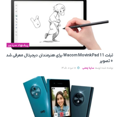
پیشنهاد سردبیر
تبلت Wacom MovinkPad 11 برای هنرمندان دیجیتال معرفی شد
+ تصویر
نوشته شده توسط
ساینا چمنی
18 مرداد 1405