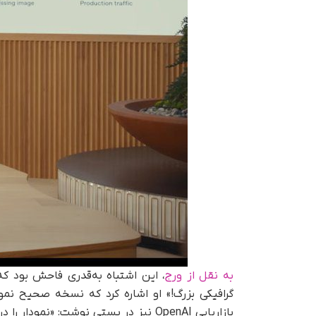
به نقل از ورج
گرافیکی بزرگ!» او اشاره کرد که نسخه صحیح نم
بازاریابی OpenAI نیز در پستی نوشت: «ن