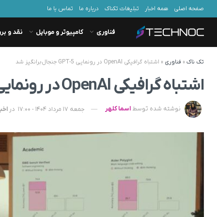
صفحه اصلی
همه اخبار
تبلیغات تکناک
درباره ما
تماس با ما
فناوری
کامپیوتر و موبایل
نقد و بر
تک ناک
»
فناوری
»
اشتباه گرافیکی OpenAI در رونمایی GPT-5 جنجال‌برانگیز شد
اشتباه گرافیکی OpenAI در رونمایی GPT-5 جنجال‌برانگیز شد
نوشته شده توسط
اسما کلهر
جمعه 17 مرداد 1404 - 17:00
در
اخب