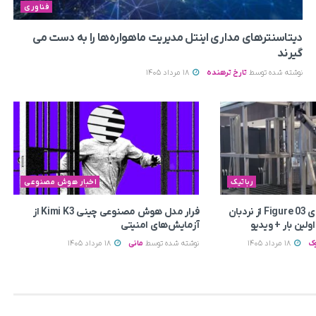
فناوری
دیتاسنترهای مداری اینتل مدیریت ماهواره‌ها را به دست می‌
گیرند
نوشته شده توسط
تارخ ترهنده
18 مرداد 1405
رباتیک
اخبار هوش مصنوعی
بالا رفتن ربات انسان‌نمای Figure 03 از نردبان
فرار مدل هوش مصنوعی چینی Kimi K3 از
لین بار + ویدیو
آزمایش‌های امنیتی
ک
18 مرداد 1405
نوشته شده توسط
مانی
18 مرداد 1405