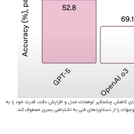
 در روزی رخ داد که قرار بود GPT-5 با ادعای کاهش چشمگیر توهمات مدل و افزایش دقت، قدرت خود را به
وجهات را از دستاوردهای فنی به اشتباهی بصری معطوف کند.