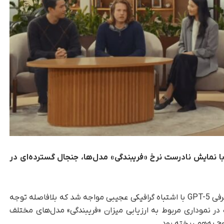
 رویداد معرفی GPT-5 با نمایش نادرست نرخ «فریبندگی» مدل‌ها، جنجال گسترده‌ای در
به گزارش تک‌ناک، OpenAI در پخش زنده رویداد معرفی GPT-5 با اشتباه گرافیکی عجیبی مواجه شد که بلافاصله توجه
ه در نموداری مربوط به ارزیابی میزان «فریبندگی» مدل‌های مختلف