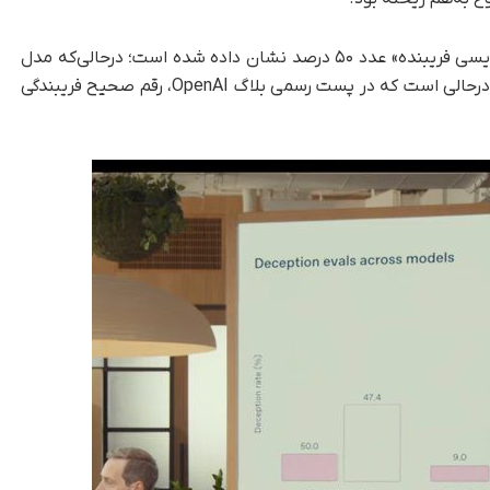
در این نمودار، نرخ فریبندگی GPT-5 در دسته‌ «کدنویسی فریبنده» عدد ۵۰ درصد نشان داده شده است؛ در‌حالی‌‌که مدل
o3 با نرخ کمتر ۴۷/۴ درصد میله‌ای بلندتر دارد. این درحالی است که در پست رسمی بلاگ OpenAI، رقم صحیح فریبندگی