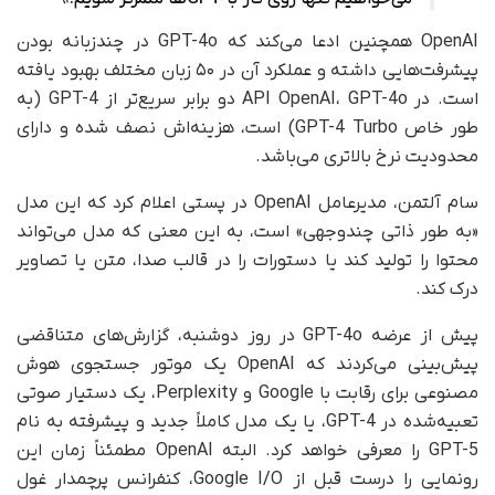
OpenAI همچنین ادعا می‌کند که GPT-4o در چندزبانه بودن
پیشرفت‌هایی داشته و عملکرد آن در ۵۰ زبان مختلف بهبود یافته
است. در API OpenAI، GPT-4o دو برابر سریع‌تر از GPT-4 (به
طور خاص GPT-4 Turbo) است، هزینه‌اش نصف شده و دارای
محدودیت نرخ بالاتری می‌باشد.
سام آلتمن، مدیرعامل OpenAI در پستی اعلام کرد که این مدل
«به طور ذاتی چندوجهی» است، به این معنی که مدل می‌تواند
محتوا را تولید کند یا دستورات را در قالب صدا، متن یا تصاویر
درک کند.
پیش از عرضه GPT-4o در روز دوشنبه، گزارش‌های متناقضی
پیش‌بینی می‌کردند که OpenAI یک موتور جستجوی هوش
مصنوعی برای رقابت با Google و Perplexity، یک دستیار صوتی
تعبیه‌شده در GPT-4، یا یک مدل کاملاً جدید و پیشرفته به نام
GPT-5 را معرفی خواهد کرد. البته OpenAI مطمئناً زمان این
رونمایی را درست قبل از Google I/O، کنفرانس پرچمدار غول