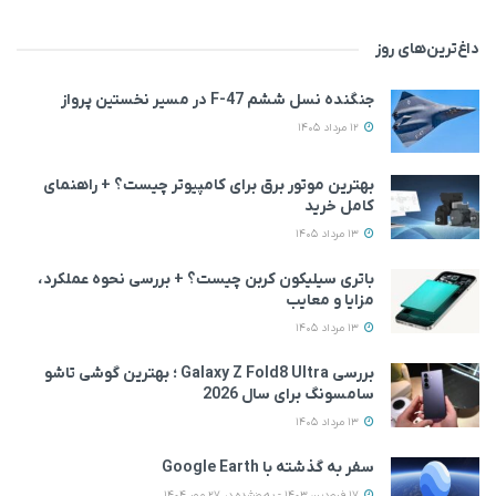
داغ‌ترین‌های روز
جنگنده نسل ششم F-47 در مسیر نخستین پرواز
12 مرداد 1405
بهترین موتور برق برای کامپیوتر چیست؟ + راهنمای
کامل خرید
13 مرداد 1405
باتری سیلیکون کربن چیست؟ + بررسی نحوه عملکرد،
مزایا و معایب
13 مرداد 1405
بررسی Galaxy Z Fold8 Ultra ؛ بهترین گوشی تاشو
سامسونگ برای سال 2026
13 مرداد 1405
سفر به گذشته با Google Earth
17 فروردین 1403 - به‌روزشده در 27 مهر 1404