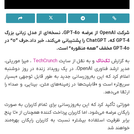
شرکت OpenAI از عرضه GPT-4o، نسخه‌ای از مدل زبانی بزرگ
GPT-4 که، ChatGPT را پشتیبانی می‌کند، خبر داد.حرف “o” در
GPT-4o مخفف “همه منظوره” است.
به گزارش
تک‌ناک
و به نقل از سایت
TechCrunch
، میرا موریتی،
مدیر ارشد فناوری OpenAI، در یک رویداد زنده در روز دوشنبه
اعلام کرد که این به‌روزرسانی جدید به طور قابل توجهی «بسیار
سریع‌تر» است و «قابلیت‌ها در زمینه‌های متن، بینایی، و صدا» را
ارتقا می‌دهد.
موراتی تأکید کرد که این به‌روزرسانی برای تمام کاربران به صورت
رایگان عرضه می‌شود، اما کاربران پرداخت کننده همچنان از «تا پنج
برابر ظرفیت استفاده بیشتر» نسبت به کاربران رایگان بهره‌مند
خواهند شد