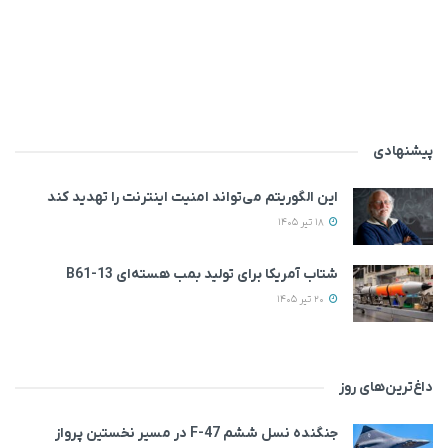
پیشنهادی
این الگوریتم می‌تواند امنیت اینترنت را تهدید کند
18 تیر 1405
شتاب آمریکا برای تولید بمب هسته‌ای B61-13
20 تیر 1405
داغ‌ترین‌های روز
جنگنده نسل ششم F-47 در مسیر نخستین پرواز