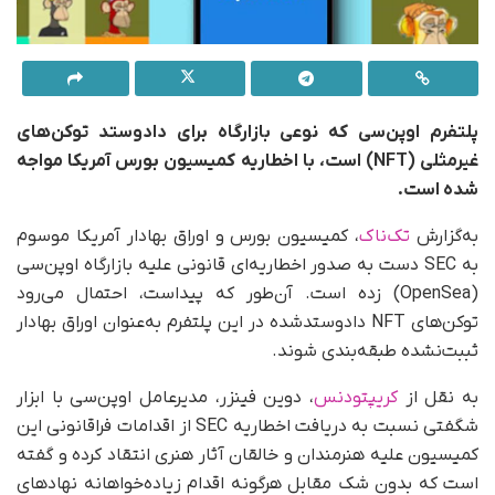
پلتفرم اوپن‌سی که نوعی بازارگاه برای دادوستد توکن‌های
غیرمثلی (NFT) است، با اخطاریه کمیسیون بورس آمریکا مواجه
شده است.
به‌گزارش
تک‌ناک
، کمیسیون بورس و اوراق بهادار آمریکا موسوم
به SEC دست به صدور اخطاریه‌ای قانونی علیه بازارگاه اوپن‌سی
(OpenSea) زده است. آن‌طور که پیداست، احتمال می‌رود
توکن‌های NFT دادوستدشده در این پلتفرم به‌عنوان اوراق بهادار
ثببت‌نشده طبقه‌بندی شوند.
به نقل از
کریپتودنس
، دوین فینزر، مدیرعامل اوپن‌سی با ابزار
شگفتی نسبت به دریافت اخطاریه SEC از اقدامات فراقانونی این
کمیسیون علیه هنرمندان و خالقان آثار هنری انتقاد کرده و گفته
است که بدون شک مقابل هرگونه اقدام زیاده‌خواهانه نهادهای