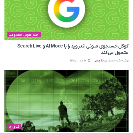
اخبار هوش مصنوعی
گوگل جستجوی صوتی اندروید را با AI Mode و Search Live
متحول می‌کند
نوشته شده توسط
ساینا چمنی
12 مرداد 1405
فناوری