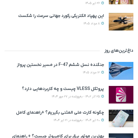
26 تیر 1405
این پهپاد الکتریکی رکورد جهانی سرعت را شکست
8 مرداد 1405
داغ‌ترین‌های روز
جنگنده نسل ششم F-47 در مسیر نخستین پرواز
12 مرداد 1405
پروتکل VLESS چیست و چه کاربردهایی دارد؟
25 آذر 1402 - به‌روزشده در 27 مهر 1404
چگونه کارت ملی المثنی بگیریم؟ +راهنمای کامل
20 تیر 1404 - به‌روزشده در 21 تیر 1404
بهترین موتور برق برای کامپیوتر چیست؟ + راهنمای