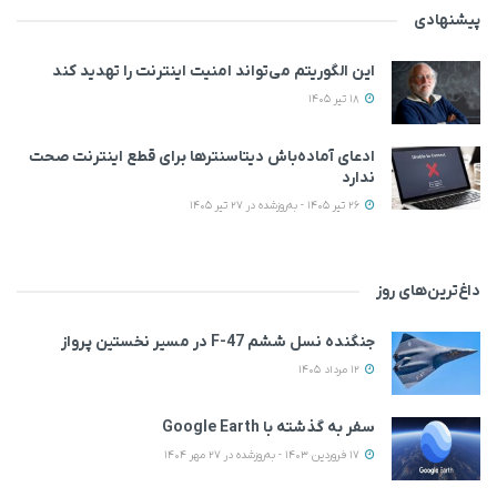
پیشنهادی
این الگوریتم می‌تواند امنیت اینترنت را تهدید کند
18 تیر 1405
ادعای آماده‌باش دیتاسنترها برای قطع اینترنت صحت
ندارد
26 تیر 1405 - به‌روزشده در 27 تیر 1405
داغ‌ترین‌های روز
جنگنده نسل ششم F-47 در مسیر نخستین پرواز
12 مرداد 1405
سفر به گذشته با Google Earth
17 فروردین 1403 - به‌روزشده در 27 مهر 1404