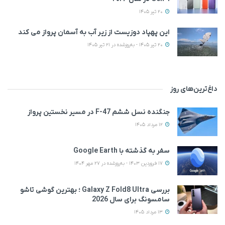
20 تیر 1405
این پهپاد دوزیست از زیر آب به آسمان پرواز می‌ کند
20 تیر 1405 - به‌روزشده در 21 تیر 1405
داغ‌ترین‌های روز
جنگنده نسل ششم F-47 در مسیر نخستین پرواز
12 مرداد 1405
سفر به گذشته با Google Earth
17 فروردین 1403 - به‌روزشده در 27 مهر 1404
بررسی Galaxy Z Fold8 Ultra ؛ بهترین گوشی تاشو
سامسونگ برای سال 2026
13 مرداد 1405