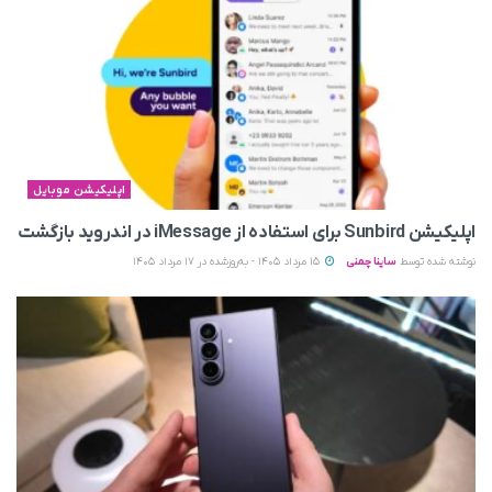
اپلیکیشن موبایل
اپلیکیشن Sunbird برای استفاده از iMessage در اندروید بازگشت
نوشته شده توسط
ساینا چمنی
15 مرداد 1405 - به‌روزشده در 17 مرداد 1405