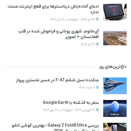
ادعای آماده‌باش دیتاسنترها برای قطع اینترنت صحت
ندارد
26 تیر 1405 - به‌روزشده در 27 تیر 1405
آی‌خانوم، شهری یونانی و فراموش شده در قلب
افغانستان + تصویر
22 تیر 1405
داغ‌ترین‌های روز
جنگنده نسل ششم F-47 در مسیر نخستین پرواز
12 مرداد 1405
سفر به گذشته با Google Earth
17 فروردین 1403 - به‌روزشده در 27 مهر 1404
بررسی Galaxy Z Fold8 Ultra ؛ بهترین گوشی تاشو