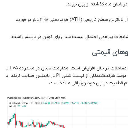
ر شش ماه گذشته از بین بروند.
با وجود رشد اخیر، این رمزارز هنوز پایین‌تر از بالاترین سطح تاریخی (ATH) خود، یعنی ۲.۹۸ دلار در فوریه
شایعات پیرامون احتمال لیست شدن پای کوین در بایننس است.
یوهای قیمتی
پای کوین پنج کندل سبز متوالی را ثبت کرده و حجم معاملات در حال افزایش است. مقاومت بعدی در محدوده ۱.۷۵ تا
۲.۰۰ دلار قرار دارد. در یک نظرسنجی در ماه فوریه، ۸۷ درصد شرکت‌کنندگان از لیست شدن PI در بایننس حمایت کردند. با
عدم قطعیت در این موضوع باقی مانده است.