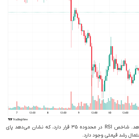
اندیکاتور MACD افزایش فشار خرید را نشان می‌دهد. شاخص RSI در محدوده ۳۵ قرار دارد، که نشان می‌دهد پای