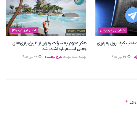
اخبار ارز دیجیتال
اخبار ارز دیجیتال
م صاحب کیف پول رمزارزی
هکر متهم به سرقت رمزارز از طریق بازی‌های
جعلی استیم بازداشت شد
ک
31 تیر 1405
نوشته شده توسط
تارخ ترهنده
27 تیر 1405
*
‌اند