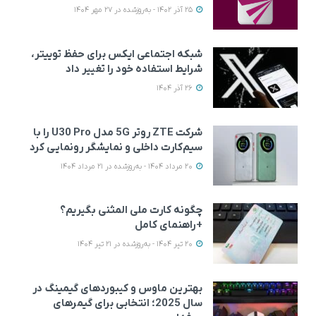
25 آذر 1402 - به‌روزشده در 27 مهر 1404
شبکه اجتماعی ایکس برای حفظ توییتر،
شرایط استفاده خود را تغییر داد
26 آذر 1404
شرکت ZTE روتر 5G مدل U30 Pro را با
سیم‌کارت داخلی و نمایشگر رونمایی کرد
20 مرداد 1404 - به‌روزشده در 21 مرداد 1404
چگونه کارت ملی المثنی بگیریم؟
+راهنمای کامل
20 تیر 1404 - به‌روزشده در 21 تیر 1404
بهترین ماوس و کیبوردهای گیمینگ در
سال 2025؛ انتخابی برای گیمرهای