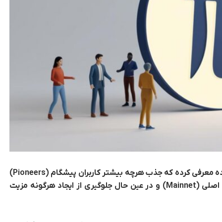
پای نتورک ساختار توزیع توکن خود را با هدفی ساده معرفی کرده که جذب هرچه بیشتر کاربران پیشگام (Pioneers)
و انتقال هرچه سریع‌تر رمزارز پای کوین به شبکه اصلی (Mainnet) و در عین حال جلوگیری از ایجاد هرگونه مزیت