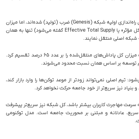
هرچند از نظر فنی تمام ۱۰۰ میلیارد پای کوین در زمان راه‌اندازی اولیه شبکه (Genesis) ضرب (تولید) شده‌اند، اما میزان
عرضه قابل استفاده در هر لحظه (که به آن «عرضه کل مؤثر» یا Effective Total Supply گفته می‌شود) تنها به همان
به شبکه اصلی منتقل نمایند.
برای محاسبه عرضه واقعی و به‌روز، تنها کافی است میزان کل پاداش‌های منتقل‌شده را بر عدد ۶۵ درصد تقسیم کرد.
م توسعه بر اساس همان نسبت محدود می‌شوند.
د: تیم اصلی نمی‌تواند زودتر از موعد توکن‌ها را وارد بازار کند،
 بنیاد نیز سریع‌تر از خود جامعه حرکت نخواهد کرد.
ه سرعت مهاجرت کاربران بیشتر باشد، کل شبکه نیز سریع‌تر پیشرفت
سریع، عادلانه و مبتنی بر محوریت جامعه است. مدل توکنومی
ت.