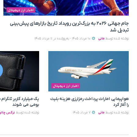
اخبار ارز دیجیتال
جام جهانی ۲۰۲۶ به بزرگ‌ترین رویداد تاریخ بازارهای پیش‌بینی
تبدیل شد
نوشته شده توسط
مانی
10 مرداد 1405 - به‌روزشده در 11 مرداد 1405
اخبار ارز دیجیتال
هواپیمایی امارات پرداخت رمزارزی هزینه بلیت
یک میلیارد کاربر تلگرا
را آغاز کرد
بومی می‌ شوند
نوشته شده توسط
مانی
7 مرداد 1405
نوشته شده توسط
نرگس چالو