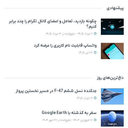
پیشنهادی
چگونه بازدید، تعامل و اعضای کانال تگرام را چند برابر
کنیم؟
2 مرداد 1405 - به‌روزشده در 3 مرداد 1405
واتساپ قابلیت نام کاربری را عرضه کرد
27 تیر 1405
داغ‌ترین‌های روز
جنگنده نسل ششم F-47 در مسیر نخستین پرواز
12 مرداد 1405
سفر به گذشته با Google Earth
17 فروردین 1403 - به‌روزشده در 27 مهر 1404