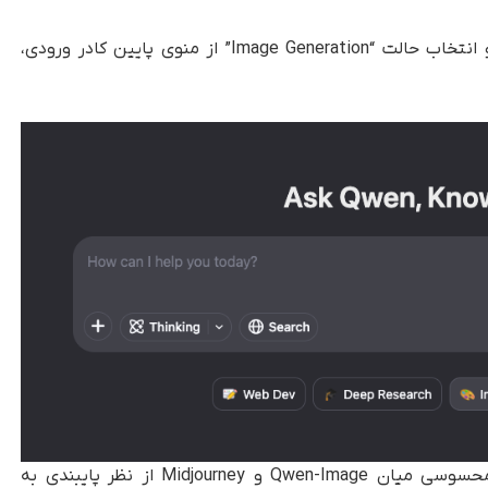
کاربران می‌توانند از طریق وب‌سایت Qwen Chat و انتخاب حالت “Image Generation” از منوی پایین کادر ورودی،
با این‌حال، در بررسی‌های اولیه نگارنده، تفاوت محسوسی میان Qwen-Image و Midjourney از نظر پایبندی به