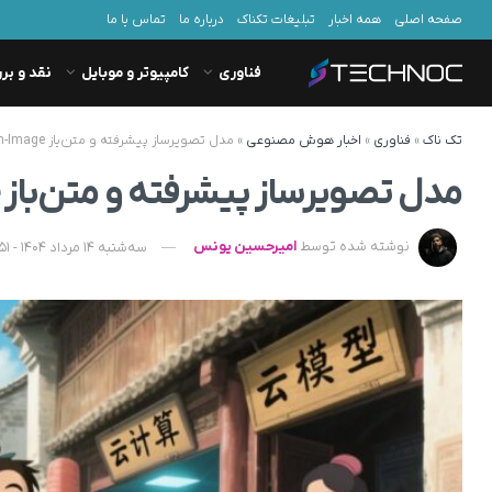
صفحه اصلی
همه اخبار
تبلیغات تکناک
درباره ما
تماس با ما
فناوری
کامپیوتر و موبایل
نقد و بر
تک ناک
»
فناوری
»
اخبار هوش مصنوعی
»
مدل تصویرساز پیشرفته و متن‌باز Qwen-Image معرفی شد
مدل تصویرساز پیشرفته و متن‌باز Qwen-Image معرفی شد
نوشته شده توسط
امیرحسین یونس
سه‌شنبه 14 مرداد 1404 - 22:51