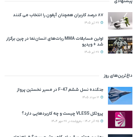
پیشنهادی
۸۷ درصد کاربران همچنان آیفون را انتخاب می‌ کنند
27 تیر 1405
اولین مسابقات MMA ربات‌های انسان‌نما در چین برگزار
شد + ویدیو
27 تیر 1405
داغ‌ترین‌های روز
جنگنده نسل ششم F-47 در مسیر نخستین پرواز
12 مرداد 1405
پروتکل VLESS چیست و چه کاربردهایی دارد؟
25 آذر 1402 - به‌روزشده در 27 مهر 1404