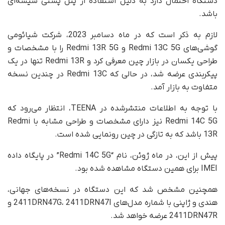
دستگاه احتمال دارد به دلیل استفاده از پنل پشتی شیشه‌ای
باشد.
لازم به ذکر است که در ماه دسامبر 2023، شرکت شیائومی
گوشی‌های Redmi 13C 5G و Redmi 13R 5G را با مشخصات و
طراحی یکسان در بازار چین معرفی کرد و Redmi 13R تنها در یک
پیکربندی عرضه شد، در حالی که Redmi 13C در چندین نسخه
متفاوت به بازار آمد.
با توجه به اطلاعات منتشرشده در TEENA، انتظار می‌رود که
Redmi 14C 5G نیز دارای مشخصات و طراحی مشابه با Redmi
13R باشد که به تازگی در چین رونمایی شده است.
پیش از این، در ماه ژوئن، نام “Redmi 14C 5G” در پایگاه داده
IMEI برای همین دستگاه مشاهده شده بود.
همچنین مشخص شد که این دستگاه در نسخه‌های جهانی،
هندی و ژاپنی با شماره مدل‌های 2411DRN47G، 2411DRN47I و
2411DRN47R عرضه خواهد شد.