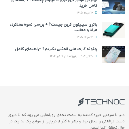
بهترین موتور برق برای کامپیوتر چیست؟ + راهنمای
کامل خرید
13 مرداد 1405
باتری سیلیکون کربن چیست؟ + بررسی نحوه عملکرد،
مزایا و معایب
13 مرداد 1405
چگونه کارت ملی المثنی بگیریم؟ +راهنمای کامل
20 تیر 1404 - به‌روزشده در 21 تیر 1404
دنیا با سرعتی خیره کننده به سمت تحقق رویاهایی می رود که تا دیروز
دست نیافتنی و محال بود و بشر با گذر از دریایی از موانع یک به یک در
حال تحقق آنها است.