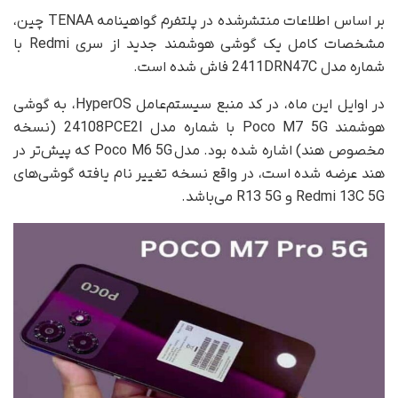
بر اساس اطلاعات منتشرشده در پلتفرم گواهینامه TENAA چین،
مشخصات کامل یک گوشی هوشمند جدید از سری Redmi با
شماره مدل 2411DRN47C فاش شده است.
در اوایل این ماه، در کد منبع سیستم‌عامل HyperOS، به گوشی
هوشمند Poco M7 5G با شماره مدل 24108PCE2I (نسخه
مخصوص هند) اشاره شده بود. مدل Poco M6 5G که پیش‌تر در
هند عرضه شده است، در واقع نسخه تغییر نام یافته‌ گوشی‌های
Redmi 13C 5G و R13 5G می‌باشد.