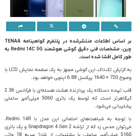
بر اساس اطلاعات منتشرشده در پلتفرم گواهینامه TENAA
چین، مشخصات فنی دقیق گوشی هوشمند Redmi 14C 5G به
طور کامل افشا شده است.
به گزارش تک‌ناک، این گوشی مجهز به یک صفحه نمایش LCD با
وضوح 720 × 1640 پیکسل 6.88 اینچی خواهد بود.
قلب تپنده‌ دستگاه یک پردازنده‌ هشت هسته‌ای با فرکانس 2.36
گیگاهرتز است، که توسط یک باتری 5060 میلی‌آمپر ساعتی
پشتیبانی می‌شود.
با توجه به شباهت‌های احتمالی این مدل با Redmi 14R،
می‌توان حدس زد که از تراشه Snapdragon 4 Gen 2 و یک باتری
5160 میلی‌آمپر ساعتی با پشتیبانی از شارژ سریع 18 واتی