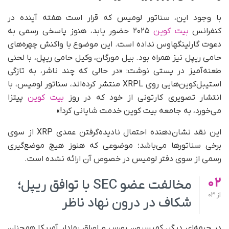
با وجود این، سناتور لومیس که قرار است هفته آینده در
کنفرانس
بیت کوین
۲۰۲۵ حضور یابد، هنوز پاسخی رسمی به
دعوت گارلینگهاوس نداده است. این موضوع با واکنش چهره‌های
حامی ریپل نیز همراه بود. بیل مورگان، وکیل حامی ریپل، با لحنی
طعنه‌آمیز در پستی نوشت: «در حالی‌ که چند ناشر، به تازگی
استیبل‌کوین‌هایی روی XRPL منتشر کرده‌اند، سناتور لومیس، با
انتشار تصویری کارتونی از خود که در روز
بیت کوین
پیتزا
می‌خورد، به جامعه بیت کوین خدمت شایانی کرد!»
این نقد نشان‌دهنده احتمال نادیده‌گرفتن عمدی XRP از سوی
برخی سناتورها می‌باشد؛ موضوعی که هنوز هیچ موضع‌گیری
رسمی از سوی دفتر لومیس در خصوص آن ارائه نشده است.
02
مخالفت عضو SEC با توافق ریپل؛
از
03
شکاف در درون نهاد ناظر
در جبهه‌ای دیگر، کمیسیون بورس و اوراق بهادار آمریکا همچنان