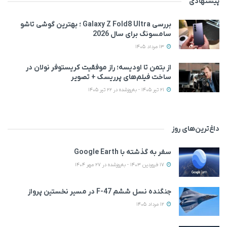
پیشنهادی
بررسی Galaxy Z Fold8 Ultra ؛ بهترین گوشی تاشو
سامسونگ برای سال 2026
13 مرداد 1405
از بتمن تا اودیسه؛ راز موفقیت کریستوفر نولان در
ساخت فیلم‌های پرریسک + تصویر
21 تیر 1405 - به‌روزشده در 22 تیر 1405
داغ‌ترین‌های روز
سفر به گذشته با Google Earth
17 فروردین 1403 - به‌روزشده در 27 مهر 1404
جنگنده نسل ششم F-47 در مسیر نخستین پرواز
12 مرداد 1405