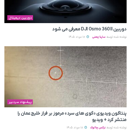
دوربین دیجیتال
دوربین DJI Osmo 360 II معرفی می‌ شود
نوشته شده توسط
ساینا چمنی
18 مرداد 1405
پیشنهاد سردبیر
پنتاگون ویدیوی «گوی های سرد» مرموز بر فراز خلیج عمان را
منتشر کرد + ویدیو
نوشته شده توسط
نرگس چالوک
18 مرداد 1405