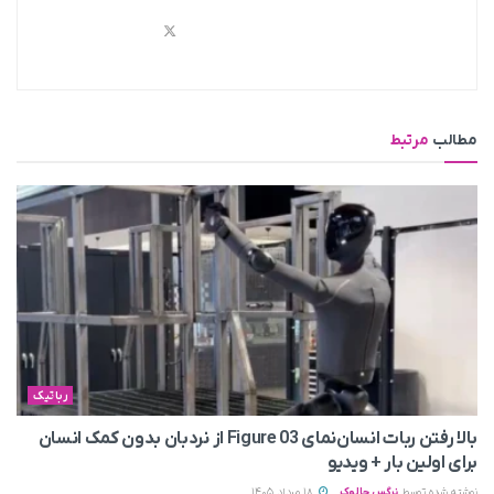
مطالب
مرتبط
رباتیک
بالا رفتن ربات انسان‌نمای Figure 03 از نردبان بدون کمک انسان
برای اولین بار + ویدیو
نوشته شده توسط
نرگس چالوک
18 مرداد 1405