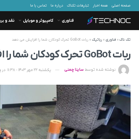
صفحه اصلی
همه اخبار
تبلیغات تکناک
درباره ما
تماس با ما
فناوری
کامپیوتر و موبایل
نقد و بر
تک ناک
»
فناوری
»
رباتیک
»
ربات GoBot تحرک کودکان شما را افزایش می دهد
ربات GoBot تحرک کودکان شما را افزایش می دهد
نوشته شده توسط
ساینا چمنی
یکشنبه 22 مهر 1403 - 11:38
در
پ