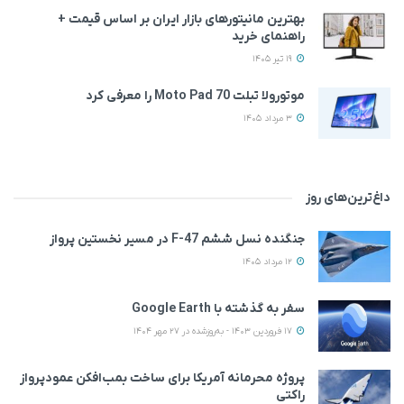
بهترین مانیتورهای بازار ایران بر اساس قیمت +
راهنمای خرید
19 تیر 1405
موتورولا تبلت Moto Pad 70 را معرفی کرد
3 مرداد 1405
داغ‌ترین‌های روز
جنگنده نسل ششم F-47 در مسیر نخستین پرواز
12 مرداد 1405
سفر به گذشته با Google Earth
17 فروردین 1403 - به‌روزشده در 27 مهر 1404
پروژه محرمانه آمریکا برای ساخت بمب‌افکن عمودپرواز
راکتی