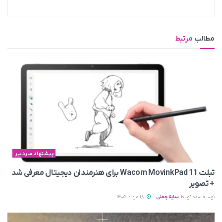
مطالب
مرتبط
پیشنهاد سردبیر
تبلت Wacom MovinkPad 11 برای هنرمندان دیجیتال معرفی شد
+ تصویر
نوشته شده توسط
ساینا چمنی
18 مرداد 1405