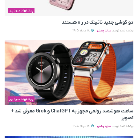
پیشنهاد سردبیر
دو گوشی جدید ناتینگ در راه هستند
نوشته شده توسط
ساینا چمنی
18 مرداد 1405
پیشنهاد سردبیر
ساعت هوشمند رولمی مجهز به ChatGPT و Grok معرفی شد +
تصویر
نوشته شده توسط
ساینا چمنی
18 مرداد 1405