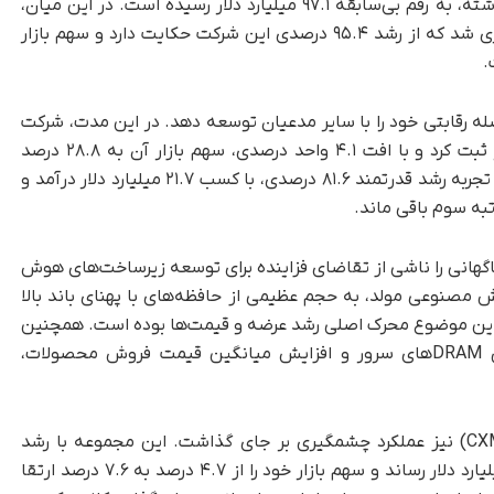
بازه زمانی با رشد ۸۵.۳ درصدی نسبت به فصل گذشته، به رقم بی‌سابقه ۹۷.۱ میلیارد دلار رسیده است. در این میان،
سامسونگ موفق به کسب درآمد ۳۷.۴ میلیارد دلاری شد که از رشد ۹۵.۴ درصدی این شرکت حکایت دارد و سهم بازار
صله رقابتی خود را با سایر مدعیان توسعه دهد. در این مدت، شرکت
اس‌کی هاینیکس درآمدی در حدود ۲۸ میلیارد دلار ثبت کرد و با افت ۴.۱ واحد درصدی، سهم بازار آن به ۲۸.۸ درصد
تقلیل یافت. شرکت مایکرون تکنولوژی نیز با وجود تجربه رشد قدرتمند ۸۱.۶ درصدی، با کسب ۲۱.۷ میلیارد دلار درآمد و
رتبه سوم باقی ماند.
ناگهانی را ناشی از تقاضای فزاینده برای توسعه زیرساخت‌های هوش
 مصنوعی مولد، به حجم عظیمی از حافظه‌های با پهنای باند بالا
یشرفته DDR5 نیاز دارند، که این موضوع محرک اصلی رشد عرضه و قیمت‌ها بوده است. همچنین
آمارها تایید می‌کند که سامسونگ از بازار پررونق DRAMهای سرور و افزایش میانگین قیمت فروش محصولات،
(CXMT) نیز عملکرد چشمگیری بر جای گذاشت. این مجموعه با رشد
نزدیک به سه برابری، درآمد فصلی خود را به ۷.۳ میلیارد دلار رساند و سهم بازار خود را از ۴.۷ درصد به ۷.۶ درصد ارتقا