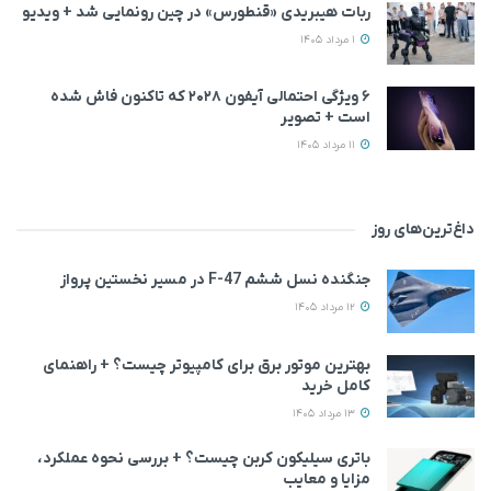
ربات هیبریدی «قنطورس» در چین رونمایی شد + ویدیو
1 مرداد 1405
۶ ویژگی احتمالی آیفون ۲۰۲۸ که تاکنون فاش شده
است + تصویر
11 مرداد 1405
داغ‌ترین‌های روز
جنگنده نسل ششم F-47 در مسیر نخستین پرواز
12 مرداد 1405
بهترین موتور برق برای کامپیوتر چیست؟ + راهنمای
کامل خرید
13 مرداد 1405
باتری سیلیکون کربن چیست؟ + بررسی نحوه عملکرد،
مزایا و معایب