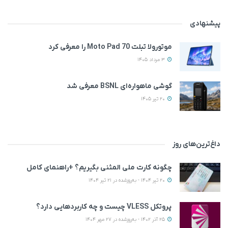
پیشنهادی
موتورولا تبلت Moto Pad 70 را معرفی کرد
3 مرداد 1405
گوشی ماهواره‌ای BSNL معرفی شد
20 تیر 1405
داغ‌ترین‌های روز
چگونه کارت ملی المثنی بگیریم؟ +راهنمای کامل
20 تیر 1404 - به‌روزشده در 21 تیر 1404
پروتکل VLESS چیست و چه کاربردهایی دارد؟
25 آذر 1402 - به‌روزشده در 27 مهر 1404