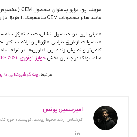
هرچند این درای
مانند سایر محصولات OEM سامسونگ، ازطریق بازارهای غیررسمی نیز در دسترس کاربران نهایی قرار گیرد.
معرفی این دو محصول نشان‌دهنده تمرکز سامسون
محصولات ازطریق طراحی ماژولار و ارائه حداکثر عم
سامسونگ در چندین بخش
جوایز نوآوری CES 2026
مرتبط:
چه گوشی‌هایی با پردازنده اسن
امیرحسین یونس
کارشناس ارشد محیط زیست، نویسنده حوزه تکن