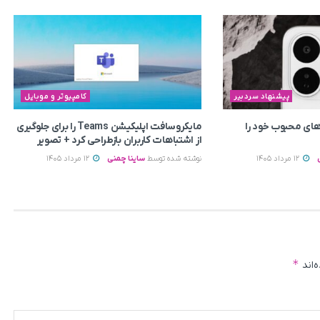
پیشنهاد سردبیر
کامپیوتر و موبایل
ای محبوب خود را
مایکروسافت اپلیکیشن Teams را برای جلوگیری
از اشتباهات کاربران بازطراحی کرد + تصویر
12 مرداد 1405
نوشته شده توسط
ساینا چمنی
12 مرداد 1405
*
‌اند