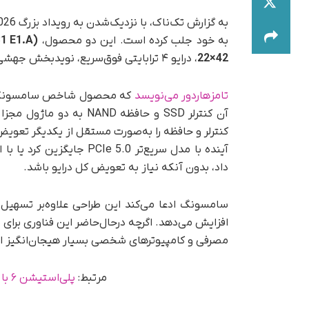
به خود جلب کرده است. این دو محصول،
1 E1.A)
22×42
، درایو ۴ ترابایتی فوق‌سریع، نویدبخش جهشی بزرگ در صنعت ذخیره‌سازی هستند.
تامزهاردور می‌نویسد
که محصول شاخص سامسون
آن کنترلر SSD و حافظه AND
داد، بدون آنکه نیاز به تعویض کل درایو باشد.
سامسونگ ادعا می‌کند این طراحی علاوه‌بر تسهیل ا
افزایش می‌دهد. اگرچه در‌حال‌حاضر این فناوری برا
مصرفی و کامپیوترهای شخصی بسیار هیجان‌انگیز است و م
مرتبط:
پلی‌استیشن ۶ با طراحی ماژولار و درایو دیسک جداشدنی