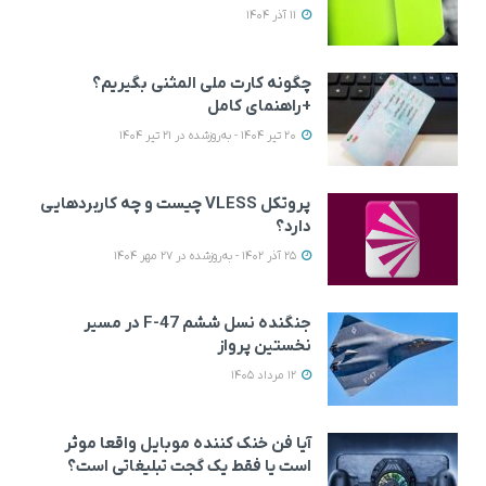
11 آذر 1404
چگونه کارت ملی المثنی بگیریم؟
+راهنمای کامل
20 تیر 1404 - به‌روزشده در 21 تیر 1404
پروتکل VLESS چیست و چه کاربردهایی
دارد؟
25 آذر 1402 - به‌روزشده در 27 مهر 1404
جنگنده نسل ششم F-47 در مسیر
نخستین پرواز
12 مرداد 1405
آیا فن خنک کننده موبایل واقعا موثر
است یا فقط یک گجت تبلیغاتی است؟