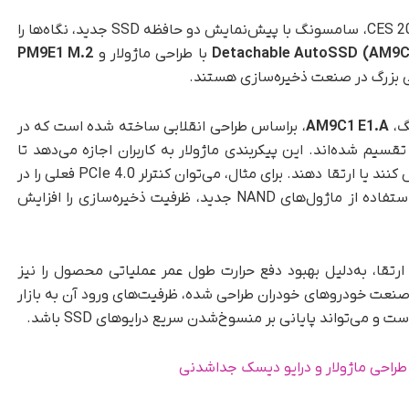
به گزارش تک‌ناک، با نزدیک‌شدن به رویداد بزرگ CES 2026، سامسونگ با پیش‌نمایش دو حافظه SSD جدید، نگاه‌ها را
Detachable AutoSSD (AM9C
با طراحی ماژولار و
PM9E1 M.2
گ،
AM9C1 E1.A
، براساس طراحی انقلابی ساخته شده است که در
N به دو ماژول مجزا تقسیم شده‌اند. این پیکربندی ماژولار به کاربران اجازه می‌دهد تا
کنترلر و حافظه را به‌صورت مستقل از یکدیگر تعویض کنند یا ارتقا دهند. برای مثال، می‌توان کنترلر PCIe 4.0 فعلی را در
آینده با مدل سریع‌تر PCIe 5.0 جایگزین کرد یا با استفاده از ماژول‌های NAND جدید، ظرفیت ذخیره‌سازی را افزایش
رتقا، به‌دلیل بهبود دفع حرارت طول عمر عملیاتی محصول را نیز
ی صنعت خودروهای خودران طراحی شده، ظرفیت‌های ورود آن به بازار
ی‌تواند پایانی بر منسوخ‌شدن سریع درایوهای SSD باشد.