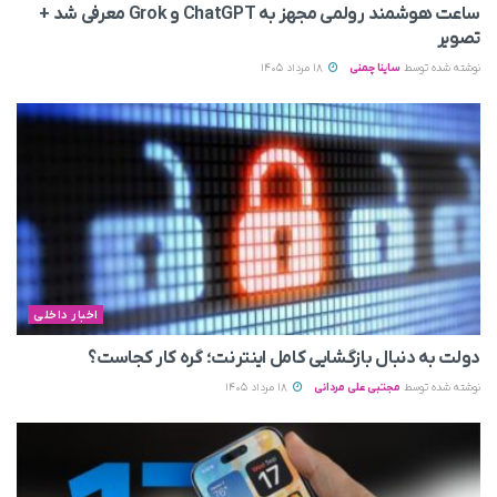
ساعت هوشمند رولمی مجهز به ChatGPT و Grok معرفی شد +
تصویر
نوشته شده توسط
ساینا چمنی
18 مرداد 1405
اخبار داخلی
دولت به دنبال بازگشایی کامل اینترنت؛ گره کار کجاست؟
نوشته شده توسط
مجتبی علی مردانی
18 مرداد 1405