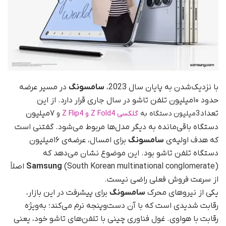
با نزدیک‌شدن به پایان سال 2023،
سامسونگ
در مسیر عرضه
حدود ۱۰میلیون تلفن تاشو در سال جاری قرار دارد. از این
تعداد
۷میلیون
3میلیون دستگاه به
گلکسی Z Fold4 و Z Flip4
و
دستگاه باقی‌مانده به دیگر مدل‌ها مربوط می‌شود. گفتنی است
که هدف اولیه‌ی
سامسونگ
برای امسال، عرضه‌ی ۱۶میلیون
دستگاه تلفن تاشو بود. این موضوع نشان می‌دهد که
Samsung
(South Korean multinational conglomerate)‌ اصلاً
از سرعت فروش فعلی راضی نیست.
یکی از نیروهای محرک
سامسونگ
برای پیشرفت در این بازار،
رقابت شدیدی است که با آن دست‌وپنجه نرم می‌کند؛ به‌ویژه
رقابت با هواوی. غول فناوری چینی با تلفن‌‌های تاشو خود، یعنی