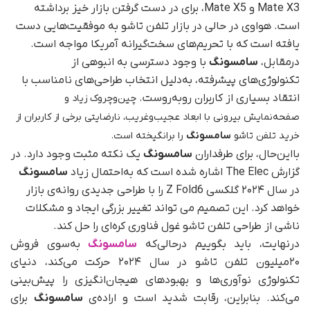
Mate X3 و Mate X5، برای در دست گرفتن بازار خیز برداشته
است. هواوی در حالی در بازار تلفن تاشو به موفقیت‌هایی دست
یافته است که با تحریم‌های سخت‌گیرانه آمریکا مواجه است.
در‌مقابل،
سامسونگ
با وجود دسترسی به انبوهی از
تکنولوژی‌های پیشرفته، به‌دلیل انتخاب‌ طراحی‌های نامناسب با
انتقاد بسیاری از کاربران روبه‌روست.
چین‌و‌چروک زیاد و
صفحه‌نمایش بیرونی با ابعاد عجیب‌و‌غریب، نارضایتی برخی از کاربران از
خرید تلفن تاشو
سامسونگ
را برانگیخته است.
با‌این‌حال، برای طرفداران
سامسونگ
یک نکته مثبت وجود دارد. در
گزارش The Elec اشاره شده است که به‌احتمال زیاد
سامسونگ
در سال ۲۰۲۴ گلکسی Z Fold6 را با طراحی جدیدی روانه‌ی بازار
خواهد کرد. این تصمیم می تواند تغییر بزرگی ایجاد و مشکلات
ناشی از طراحی تلفن تاشو غول فناوری کره‌ای را حل کند.
درنهایت، باید بگوییم در‌حالی‌که
سامسونگ
به‌سوی فروش
۲۰میلیون تلفن تاشو در سال ۲۰۲۴ حرکت می‌کند، دنیای
تکنولوژی نوآوری‌ها و بهبودهای هیجان‌انگیزی را پیش‌بینی
می‌کند. بنابراین، رقابت شدید است و اراده‌ی
سامسونگ
برای