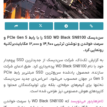
سن‌دیسک SSD WD Black SN8100 را با رابط PCIe Gen 5 و
سرعت خواندن و نوشتن ترتیبی ۱۴,۹۰۰ و ۱۲,۰۰۰ مگابایت‌برثانیه
رونمایی کرد.
به گزارش تک‌ناک، شرکت سن‌دیسک از جدیدترین SSD پرچم‌دار
خود با نام WD Black SN8100 پرده‌برداری کرد. طبق ادعای شرکت
سازنده، محصول یادشده سریع‌ترین SSD مبتنی‌بر رابط PCIe
Gen 5 در جهان محسوب می‌شود. اس‌اس‌دی جدید سن‌دیسک
نه‌تنها برای گیمرهای حرفه‌ای، بلکه برای تولیدکنندگان محتوا و
کاربردهای هوش مصنوعی نیز طراحی شده است.
تامزهاردور می‌نویسد
که WD Black SN8100 با سرعت خواندن