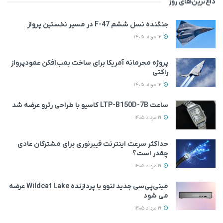
داغ‌ترین‌های روز
جنگنده نسل ششم F-47 در مسیر نخستین پرواز
12 مرداد 1405
پروژه محرمانه آمریکا برای ساخت بمب‌افکن عمودپرواز
راکتی
12 مرداد 1405
ساعت LTP-B150D-7B کاسیو با طراحی رترو عرضه شد
19 مرداد 1405
حداکثر سرعت اینترنت فیبرنوری برای مشترکان عادی
چقدر است؟
19 مرداد 1405
مینی‌پی‌سی جدید لنوو با پردازنده Wildcat Lake عرضه
می‌ شود
19 مرداد 1405