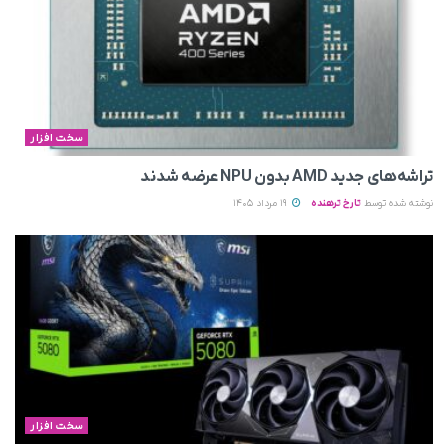
سخت افزار
تراشه‌های جدید AMD بدون NPU عرضه شدند
نوشته شده توسط
تارخ ترهنده
19 مرداد 1405
سخت افزار