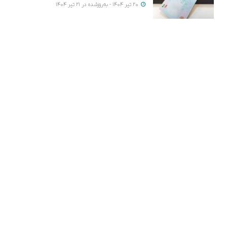
20 تیر 1404 - به‌روزشده در 21 تیر 1404