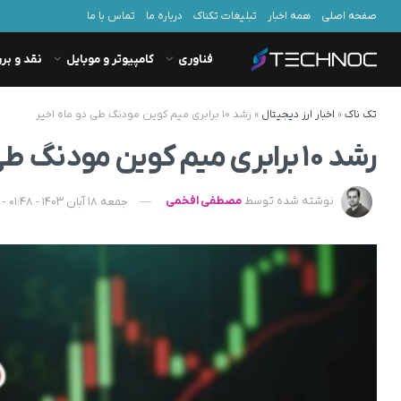
صفحه اصلی
همه اخبار
تبلیغات تکناک
درباره ما
تماس با ما
فناوری
کامپیوتر و موبایل
نقد و بر
تک ناک
»
اخبار ارز دیجیتال
»
رشد ۱۰ برابری میم کوین مودنگ طی دو ماه اخیر
رشد ۱۰ برابری میم کوین مودنگ طی دو ماه اخیر
نوشته شده توسط
مصطفی افخمی
جمعه 18 آبان 1403 - 01:48 - به‌روزشده در پنجشنبه 11 بهمن 1403 - 08:21