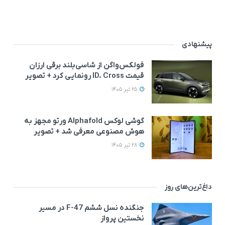
پیشنهادی
فولکس‌واگن از شاسی‌بلند برقی ارزان
قیمت ID. Cross رونمایی کرد + تصویر
25 تیر 1405
گوشی لوکس Alphafold ورتو مجهز به
هوش مصنوعی معرفی شد + تصویر
28 تیر 1405
داغ‌ترین‌های روز
جنگنده نسل ششم F-47 در مسیر
نخستین پرواز