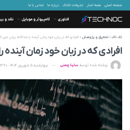
صفحه اصلی
همه اخبار
تبلیغات تکناک
درباره ما
تماس با ما
فناوری
کامپیوتر و موبایل
نقد و بر
تک ناک
»
تحقیق و پژوهش
»
افرادی که در زبان خود زمان آینده را جداگانه بیان نمی ‌ک
افرادی که در زبان خود زمان آینده ر
نوشته شده توسط
ساینا چمنی
چهارشنبه 5 شهریور 1404 - 13:20