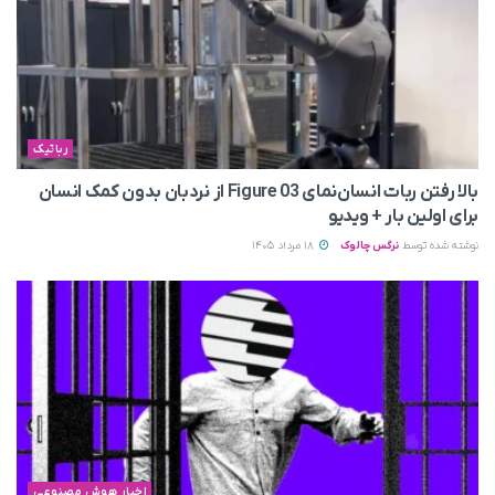
رباتیک
بالا رفتن ربات انسان‌نمای Figure 03 از نردبان بدون کمک انسان
برای اولین بار + ویدیو
نوشته شده توسط
نرگس چالوک
18 مرداد 1405
اخبار هوش مصنوعی