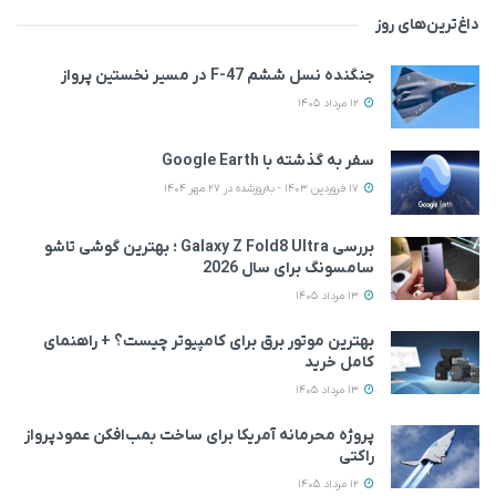
داغ‌ترین‌های روز
جنگنده نسل ششم F-47 در مسیر نخستین پرواز
12 مرداد 1405
سفر به گذشته با Google Earth
17 فروردین 1403 - به‌روزشده در 27 مهر 1404
بررسی Galaxy Z Fold8 Ultra ؛ بهترین گوشی تاشو
سامسونگ برای سال 2026
13 مرداد 1405
بهترین موتور برق برای کامپیوتر چیست؟ + راهنمای
کامل خرید
13 مرداد 1405
پروژه محرمانه آمریکا برای ساخت بمب‌افکن عمودپرواز
راکتی
12 مرداد 1405